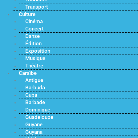
Transport
Culture
Cinéma
Concert
Danse
Édition
Exposition
Musique
Théâtre
Caraïbe
Antigue
Barbuda
Cuba
Barbade
Dominique
Guadeloupe
Guyane
Guyana