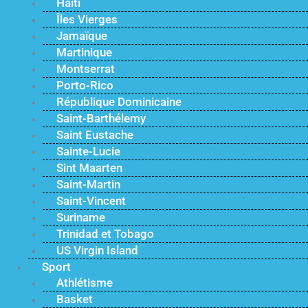
Haïti
Îles Vierges
Jamaïque
Martinique
Montserrat
Porto-Rico
République Dominicaine
Saint-Barthélemy
Saint Eustache
Sainte-Lucie
Sint Maarten
Saint-Martin
Saint-Vincent
Suriname
Trinidad et Tobago
US Virgin Island
Sport
Athlétisme
Basket