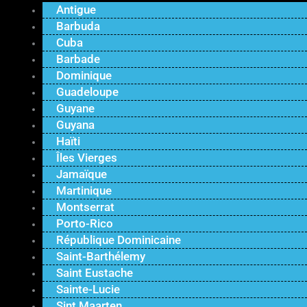
Antigue
Barbuda
Cuba
Barbade
Dominique
Guadeloupe
Guyane
Guyana
Haïti
Îles Vierges
Jamaïque
Martinique
Montserrat
Porto-Rico
République Dominicaine
Saint-Barthélemy
Saint Eustache
Sainte-Lucie
Sint Maarten