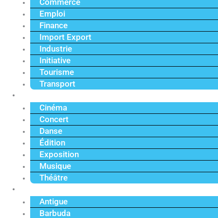
Commerce
Emploi
Finance
Import Export
Industrie
Initiative
Tourisme
Transport
Culture
Cinéma
Concert
Danse
Édition
Exposition
Musique
Théâtre
Caraïbe
Antigue
Barbuda