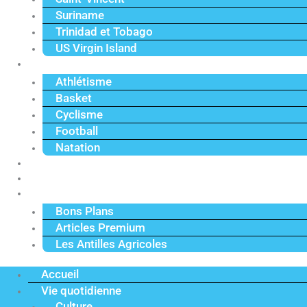
Suriname
Trinidad et Tobago
US Virgin Island
Sport
Athlétisme
Basket
Cyclisme
Football
Natation
Reportages
Vidéos
Actu Premium
Bons Plans
Articles Premium
Les Antilles Agricoles
Accueil
Vie quotidienne
Culture