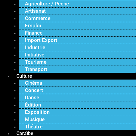
Agriculture / Pêche
Artisanat
Commerce
Emploi
Finance
Import Export
Industrie
Initiative
Tourisme
Transport
Culture
Cinéma
Concert
Danse
Édition
Exposition
Musique
Théâtre
Caraïbe