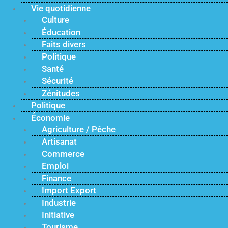
Vie quotidienne
Culture
Éducation
Faits divers
Politique
Santé
Sécurité
Zénitudes
Politique
Économie
Agriculture / Pêche
Artisanat
Commerce
Emploi
Finance
Import Export
Industrie
Initiative
Tourisme