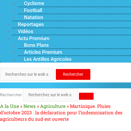
Cyclisme
Football
Natation
Reportages
Vidéos
Actu Premium
Bons Plans
Articles Premium
Les Antilles Agricoles
Rechercher
Rechercher
A la Une
»
News
»
Agriculture
»
Martinique. Pluies
d’octobre 2023 : la déclaration pour l’indemnisation des
agriculteurs du sud est ouverte