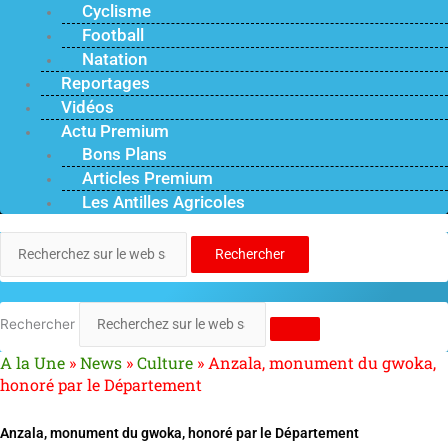
Cyclisme
Football
Natation
Reportages
Vidéos
Actu Premium
Bons Plans
Articles Premium
Les Antilles Agricoles
Rechercher
Rechercher
A la Une
»
News
»
Culture
»
Anzala, monument du gwoka,
honoré par le Département
Anzala, monument du gwoka, honoré par le Département