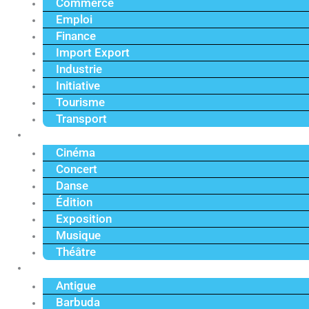
Commerce
Emploi
Finance
Import Export
Industrie
Initiative
Tourisme
Transport
Culture
Cinéma
Concert
Danse
Édition
Exposition
Musique
Théâtre
Caraïbe
Antigue
Barbuda