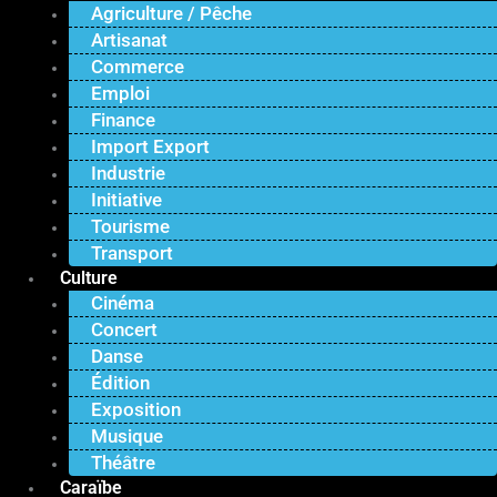
Agriculture / Pêche
Artisanat
Commerce
Emploi
Finance
Import Export
Industrie
Initiative
Tourisme
Transport
Culture
Cinéma
Concert
Danse
Édition
Exposition
Musique
Théâtre
Caraïbe