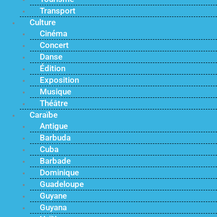
Transport
Culture
Cinéma
Concert
Danse
Édition
Exposition
Musique
Théâtre
Caraïbe
Antigue
Barbuda
Cuba
Barbade
Dominique
Guadeloupe
Guyane
Guyana