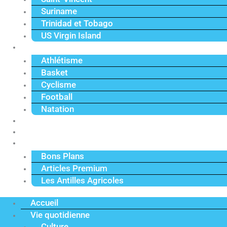
Suriname
Trinidad et Tobago
US Virgin Island
Sport
Athlétisme
Basket
Cyclisme
Football
Natation
Reportages
Vidéos
Actu Premium
Bons Plans
Articles Premium
Les Antilles Agricoles
Accueil
Vie quotidienne
Culture