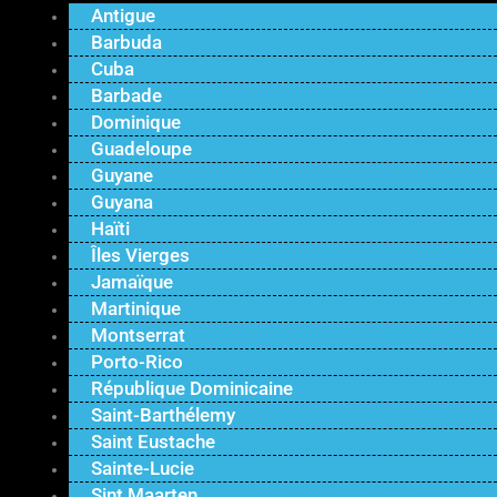
Antigue
Barbuda
Cuba
Barbade
Dominique
Guadeloupe
Guyane
Guyana
Haïti
Îles Vierges
Jamaïque
Martinique
Montserrat
Porto-Rico
République Dominicaine
Saint-Barthélemy
Saint Eustache
Sainte-Lucie
Sint Maarten