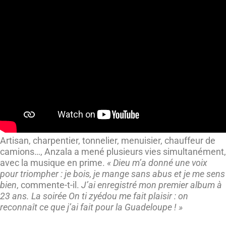
Artisan, charpentier, tonnelier, menuisier, chauffeur de
camions…, Anzala a mené plusieurs vies simultanément,
avec la musique en prime.
« Dieu m’a donné une voix
pour triompher : je bois, je mange sans abus et je me sens
bien
, commente-t-il.
J’ai enregistré mon premier album à
23 ans. La soirée On ti zyédou me fait plaisir : on
reconnaît ce que j’ai fait pour la Guadeloupe ! »