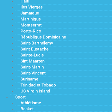
Haïti
Îles Vierges
Jamaïque
Martinique
Montserrat
Porto-Rico
République Dominicaine
Saint-Barthélemy
Saint Eustache
Sainte-Lucie
Sint Maarten
Saint-Martin
Saint-Vincent
Suriname
Trinidad et Tobago
US Virgin Island
Sport
Athlétisme
Basket