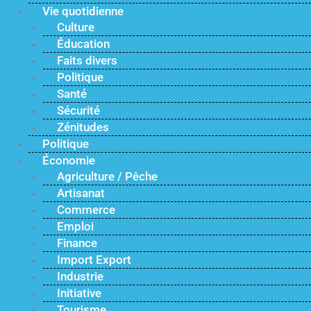
Vie quotidienne
Culture
Éducation
Faits divers
Politique
Santé
Sécurité
Zénitudes
Politique
Économie
Agriculture / Pêche
Artisanat
Commerce
Emploi
Finance
Import Export
Industrie
Initiative
Tourisme