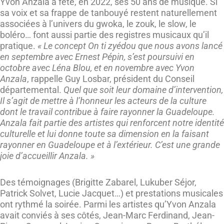
Yvon Anzala a fêté, en 2022, ses 50 ans de musique. Si
sa voix et sa frappe de tanbouyé restent naturellement
associées à l’univers du gwoka, le zouk, le slow, le
boléro… font aussi partie des registres musicaux qu’il
pratique.
« Le concept On ti zyédou que nous avons lancé
en septembre avec Ernest Pépin, s’est poursuivi en
octobre avec Léna Blou, et en novembre avec Yvon
Anzala
, rappelle Guy Losbar, président du Conseil
départemental.
Quel que soit leur domaine d’intervention,
Il s’agit de mettre à l’honneur les acteurs de la culture
dont le travail contribue à faire rayonner la Guadeloupe.
Anzala fait partie des artistes qui renforcent notre identité
culturelle et lui donne toute sa dimension en la faisant
rayonner en Guadeloupe et à l’extérieur. C’est une grande
joie d’accueillir Anzala. »
Des témoignages (Brigitte Zabarel, Lukuber Séjor,
Patrick Solvet, Lucie Jacquet…) et prestations musicales
ont rythmé la soirée. Parmi les artistes qu’Yvon Anzala
avait conviés à ses côtés, Jean-Marc Ferdinand, Jean-