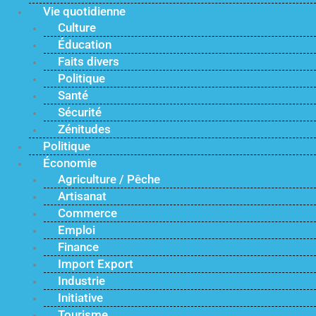
Vie quotidienne
Culture
Éducation
Faits divers
Politique
Santé
Sécurité
Zénitudes
Politique
Économie
Agriculture / Pêche
Artisanat
Commerce
Emploi
Finance
Import Export
Industrie
Initiative
Tourisme