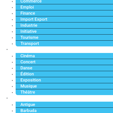
Commerce
Emploi
Finance
Import Export
Industrie
Initiative
Tourisme
Transport
Culture
Cinéma
Concert
Danse
Édition
Exposition
Musique
Théâtre
Caraïbe
Antigue
Barbuda