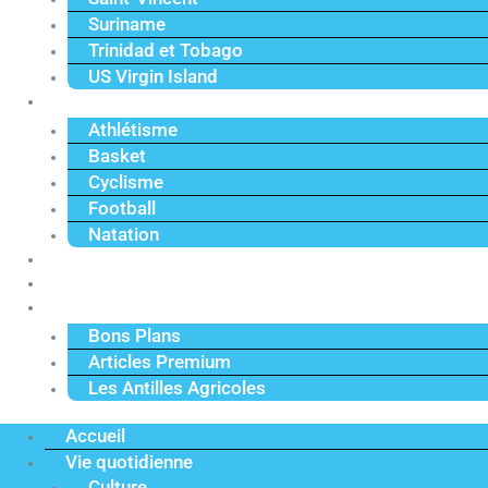
Suriname
Trinidad et Tobago
US Virgin Island
Sport
Athlétisme
Basket
Cyclisme
Football
Natation
Reportages
Vidéos
Actu Premium
Bons Plans
Articles Premium
Les Antilles Agricoles
Accueil
Vie quotidienne
Culture