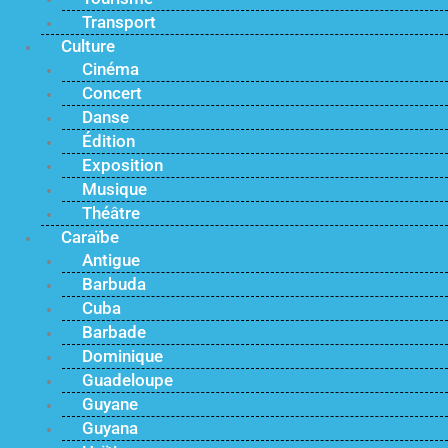
Transport
Culture
Cinéma
Concert
Danse
Édition
Exposition
Musique
Théâtre
Caraïbe
Antigue
Barbuda
Cuba
Barbade
Dominique
Guadeloupe
Guyane
Guyana