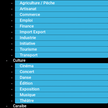
Agriculture / Pêche
Artisanat
Commerce
Emploi
Finance
Import Export
Industrie
Initiative
Tourisme
Transport
Culture
Cinéma
Concert
Danse
Édition
Exposition
Musique
Théâtre
Caraïbe