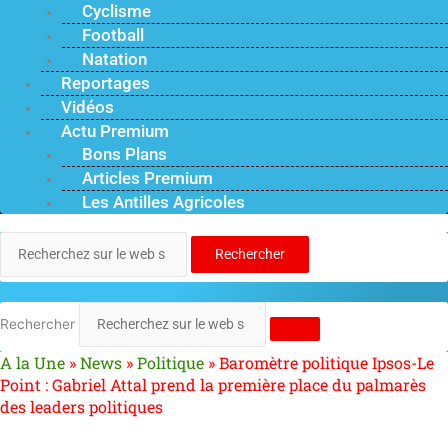
Cyclisme
Football
Natation
Reportages
Vidéos
Actu Premium
Bons Plans
Articles Premium
Les Antilles Agricoles
Rechercher
Rechercher
A la Une
»
News
»
Politique
»
Baromètre politique Ipsos-Le
Point : Gabriel Attal prend la première place du palmarès
des leaders politiques