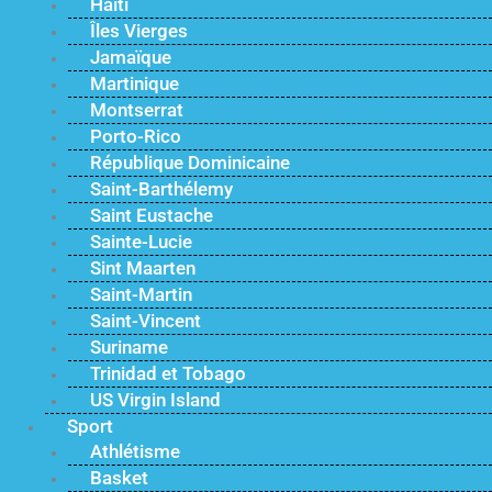
Haïti
Îles Vierges
Jamaïque
Martinique
Montserrat
Porto-Rico
République Dominicaine
Saint-Barthélemy
Saint Eustache
Sainte-Lucie
Sint Maarten
Saint-Martin
Saint-Vincent
Suriname
Trinidad et Tobago
US Virgin Island
Sport
Athlétisme
Basket