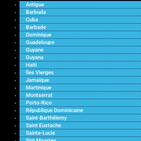
Antigue
Barbuda
Cuba
Barbade
Dominique
Guadeloupe
Guyane
Guyana
Haïti
Îles Vierges
Jamaïque
Martinique
Montserrat
Porto-Rico
République Dominicaine
Saint-Barthélemy
Saint Eustache
Sainte-Lucie
Sint Maarten