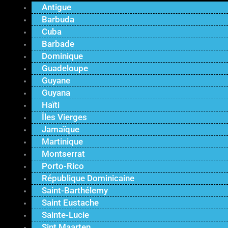
Antigue
Barbuda
Cuba
Barbade
Dominique
Guadeloupe
Guyane
Guyana
Haïti
Îles Vierges
Jamaïque
Martinique
Montserrat
Porto-Rico
République Dominicaine
Saint-Barthélemy
Saint Eustache
Sainte-Lucie
Sint Maarten