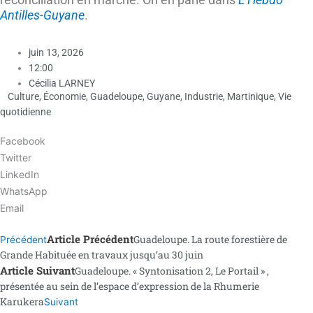
Antilles-Guyane
.
juin 13, 2026
12:00
Cécilia LARNEY
Culture
,
Économie
,
Guadeloupe
,
Guyane
,
Industrie
,
Martinique
,
Vie
quotidienne
Facebook
Twitter
LinkedIn
WhatsApp
Email
Article Précédent
Guadeloupe. La route forestière de
Précédent
Grande Habituée en travaux jusqu’au 30 juin
Article Suivant
Guadeloupe. « Syntonisation 2, Le Portail » ,
présentée au sein de l’espace d’expression de la Rhumerie
Karukera
Suivant