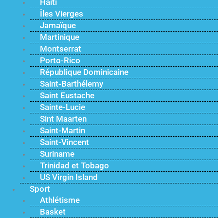
Haïti
Îles Vierges
Jamaïque
Martinique
Montserrat
Porto-Rico
République Dominicaine
Saint-Barthélemy
Saint Eustache
Sainte-Lucie
Sint Maarten
Saint-Martin
Saint-Vincent
Suriname
Trinidad et Tobago
US Virgin Island
Sport
Athlétisme
Basket