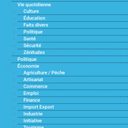
Vie quotidienne
Culture
Éducation
Faits divers
Politique
Santé
Sécurité
Zénitudes
Politique
Économie
Agriculture / Pêche
Artisanat
Commerce
Emploi
Finance
Import Export
Industrie
Initiative
Tourisme