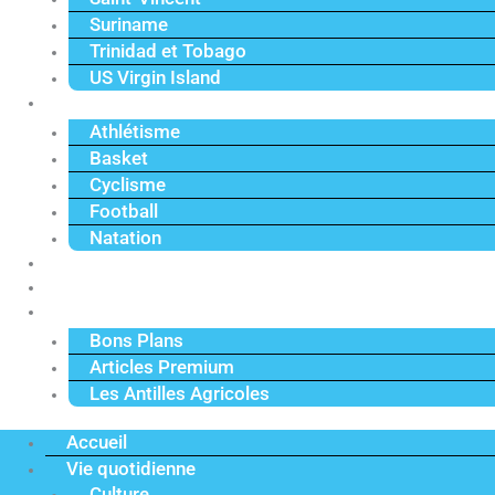
Suriname
Trinidad et Tobago
US Virgin Island
Sport
Athlétisme
Basket
Cyclisme
Football
Natation
Reportages
Vidéos
Actu Premium
Bons Plans
Articles Premium
Les Antilles Agricoles
Accueil
Vie quotidienne
Culture