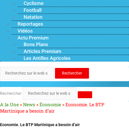
Cyclisme
Football
Natation
Reportages
Vidéos
Actu Premium
Bons Plans
Articles Premium
Les Antilles Agricoles
Rechercher
Rechercher
A la Une
»
News
»
Économie
»
Economie. Le BTP
Martinique a besoin d’air
Economie. Le BTP Martinique a besoin d’air