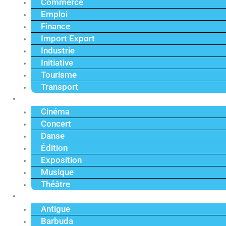
Commerce
Emploi
Finance
Import Export
Industrie
Initiative
Tourisme
Transport
Culture
Cinéma
Concert
Danse
Édition
Exposition
Musique
Théâtre
Caraïbe
Antigue
Barbuda