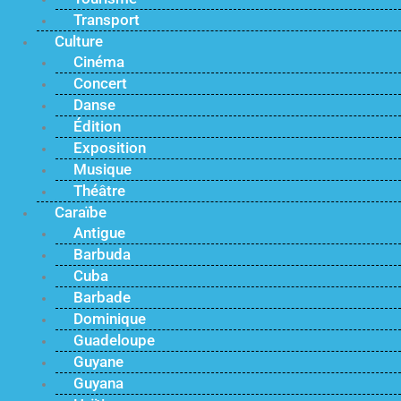
Transport
Culture
Cinéma
Concert
Danse
Édition
Exposition
Musique
Théâtre
Caraïbe
Antigue
Barbuda
Cuba
Barbade
Dominique
Guadeloupe
Guyane
Guyana