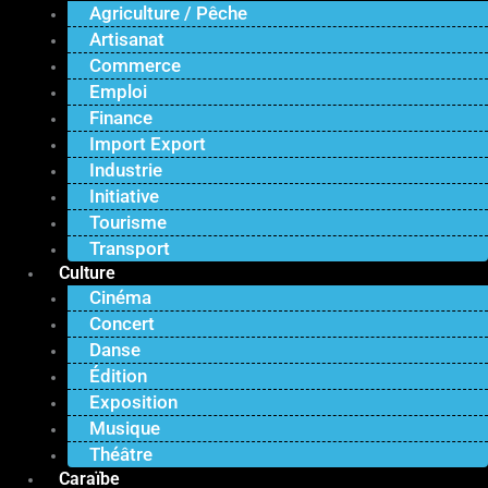
Agriculture / Pêche
Artisanat
Commerce
Emploi
Finance
Import Export
Industrie
Initiative
Tourisme
Transport
Culture
Cinéma
Concert
Danse
Édition
Exposition
Musique
Théâtre
Caraïbe