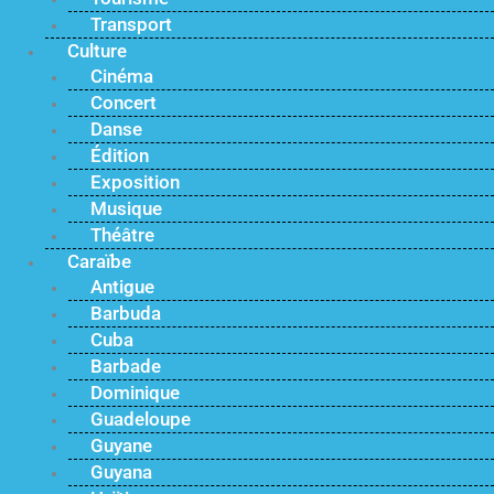
Transport
Culture
Cinéma
Concert
Danse
Édition
Exposition
Musique
Théâtre
Caraïbe
Antigue
Barbuda
Cuba
Barbade
Dominique
Guadeloupe
Guyane
Guyana