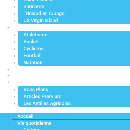
Suriname
Trinidad et Tobago
US Virgin Island
Sport
Athlétisme
Basket
Cyclisme
Football
Natation
Reportages
Vidéos
Actu Premium
Bons Plans
Articles Premium
Les Antilles Agricoles
Accueil
Vie quotidienne
Culture