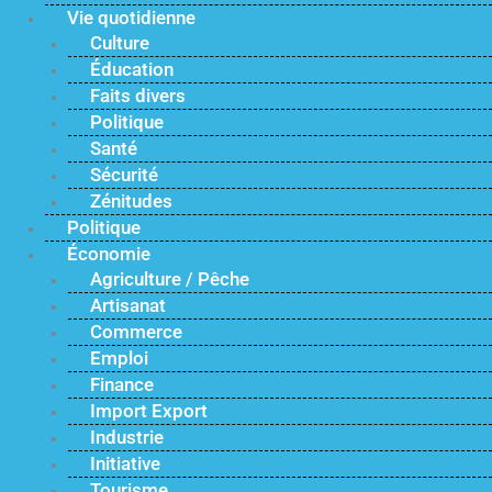
Vie quotidienne
Culture
Éducation
Faits divers
Politique
Santé
Sécurité
Zénitudes
Politique
Économie
Agriculture / Pêche
Artisanat
Commerce
Emploi
Finance
Import Export
Industrie
Initiative
Tourisme