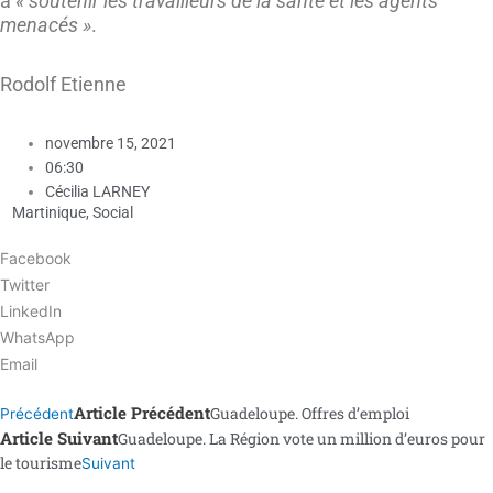
à
« soutenir les travailleurs de la santé et les agents
menacés »
.
Rodolf Etienne
novembre 15, 2021
06:30
Cécilia LARNEY
Martinique
,
Social
Facebook
Twitter
LinkedIn
WhatsApp
Email
Article Précédent
Guadeloupe. Offres d’emploi
Précédent
Article Suivant
Guadeloupe. La Région vote un million d’euros pour
le tourisme
Suivant