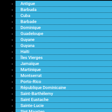
Antigue
Barbuda
Cuba
Barbade
Dominique
Guadeloupe
Guyane
Guyana
Haïti
Îles Vierges
Jamaïque
Martinique
Montserrat
Porto-Rico
République Dominicaine
Saint-Barthélemy
Saint Eustache
Sainte-Lucie
Sint Maarten