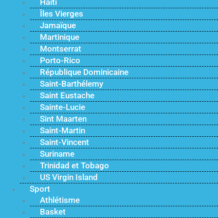
Haïti
Îles Vierges
Jamaïque
Martinique
Montserrat
Porto-Rico
République Dominicaine
Saint-Barthélemy
Saint Eustache
Sainte-Lucie
Sint Maarten
Saint-Martin
Saint-Vincent
Suriname
Trinidad et Tobago
US Virgin Island
Sport
Athlétisme
Basket