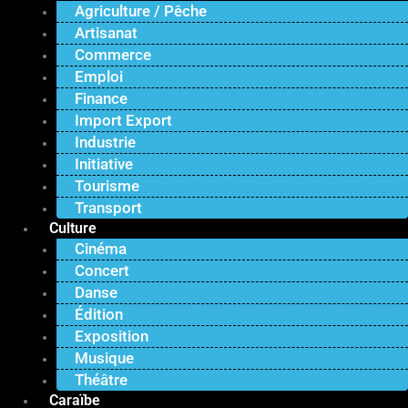
Agriculture / Pêche
Artisanat
Commerce
Emploi
Finance
Import Export
Industrie
Initiative
Tourisme
Transport
Culture
Cinéma
Concert
Danse
Édition
Exposition
Musique
Théâtre
Caraïbe