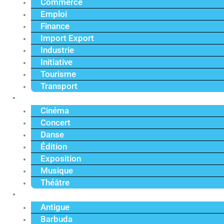
Commerce
Emploi
Finance
Import Export
Industrie
Initiative
Tourisme
Transport
Culture
Cinéma
Concert
Danse
Édition
Exposition
Musique
Théâtre
Caraïbe
Antigue
Barbuda