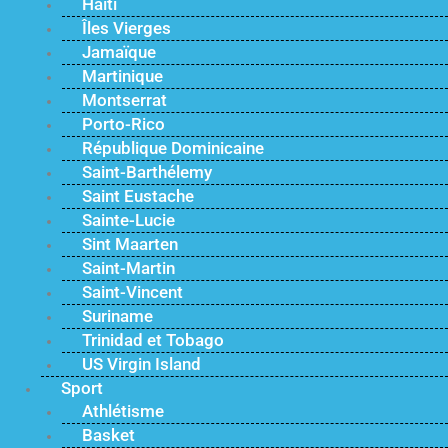
Haïti
Îles Vierges
Jamaïque
Martinique
Montserrat
Porto-Rico
République Dominicaine
Saint-Barthélemy
Saint Eustache
Sainte-Lucie
Sint Maarten
Saint-Martin
Saint-Vincent
Suriname
Trinidad et Tobago
US Virgin Island
Sport
Athlétisme
Basket