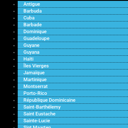
Antigue
Barbuda
Cuba
Barbade
Dominique
Guadeloupe
Guyane
Guyana
Haïti
Îles Vierges
Jamaïque
Martinique
Montserrat
Porto-Rico
République Dominicaine
Saint-Barthélemy
Saint Eustache
Sainte-Lucie
Sint Maarten