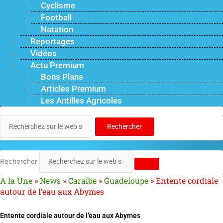
Cyclisme
Football
Natation
Reportages
Vidéos
Actu Premium
Bons Plans
Articles Premium
Les Antilles Agricoles
Rechercher
Rechercher
A la Une
»
News
»
Caraïbe
»
Guadeloupe
»
Entente cordiale
autour de l’eau aux Abymes
Entente cordiale autour de l’eau aux Abymes