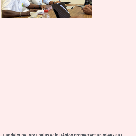
Guadeloupe. Ary Chalus et la Région promettent un mieux aux