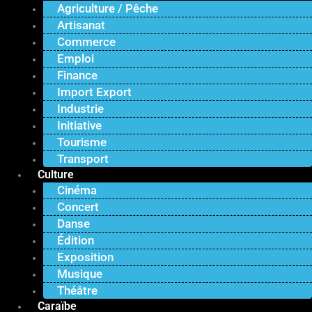
Agriculture / Pêche
Artisanat
Commerce
Emploi
Finance
Import Export
Industrie
Initiative
Tourisme
Transport
Culture
Cinéma
Concert
Danse
Édition
Exposition
Musique
Théâtre
Caraïbe