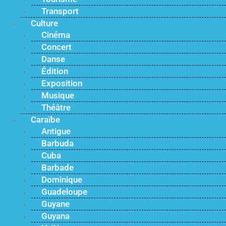
Transport
Culture
Cinéma
Concert
Danse
Édition
Exposition
Musique
Théâtre
Caraïbe
Antigue
Barbuda
Cuba
Barbade
Dominique
Guadeloupe
Guyane
Guyana