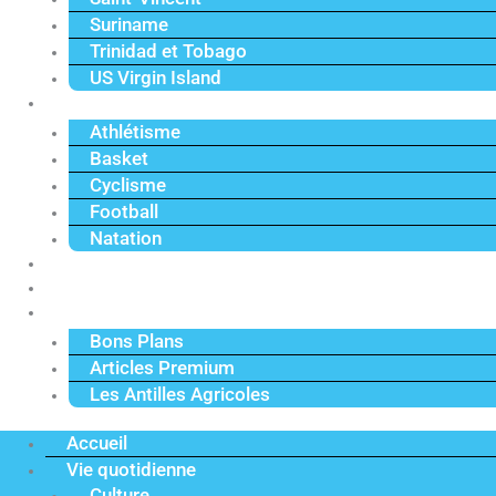
Suriname
Trinidad et Tobago
US Virgin Island
Sport
Athlétisme
Basket
Cyclisme
Football
Natation
Reportages
Vidéos
Actu Premium
Bons Plans
Articles Premium
Les Antilles Agricoles
Accueil
Vie quotidienne
Culture