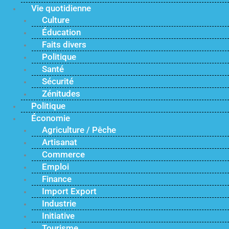
Vie quotidienne
Culture
Éducation
Faits divers
Politique
Santé
Sécurité
Zénitudes
Politique
Économie
Agriculture / Pêche
Artisanat
Commerce
Emploi
Finance
Import Export
Industrie
Initiative
Tourisme