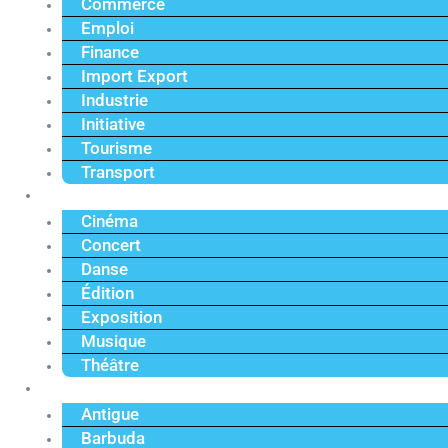
Commerce
Emploi
Finance
Import Export
Industrie
Initiative
Tourisme
Transport
Culture
Cinéma
Concert
Danse
Édition
Exposition
Musique
Théâtre
Caraïbe
Antigue
Barbuda