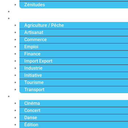
Zénitudes
Politique
Économie
Agriculture / Pêche
Artisanat
Commerce
Emploi
Finance
Import Export
Industrie
Initiative
Tourisme
Transport
Culture
Cinéma
Concert
Danse
Édition