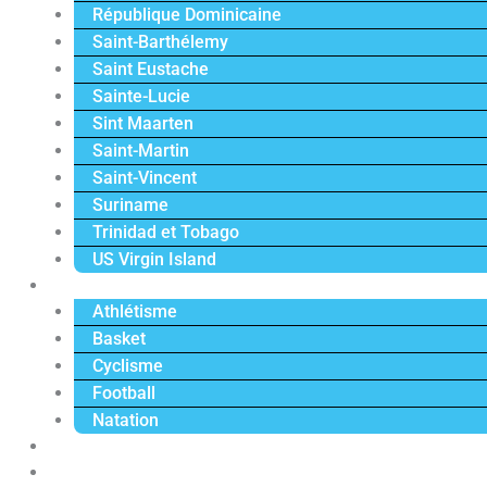
République Dominicaine
Saint-Barthélemy
Saint Eustache
Sainte-Lucie
Sint Maarten
Saint-Martin
Saint-Vincent
Suriname
Trinidad et Tobago
US Virgin Island
Sport
Athlétisme
Basket
Cyclisme
Football
Natation
Reportages
Vidéos