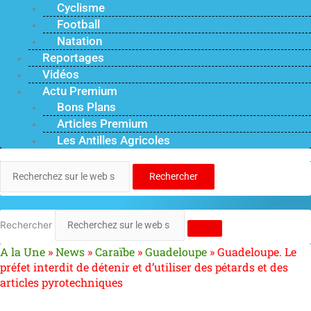
Cyclisme
Football
Natation
Reportages
Vidéos
Actu Premium
Bons Plans
Articles Premium
Les Antilles Agricoles
Rechercher
Rechercher
A la Une
»
News
»
Caraïbe
»
Guadeloupe
»
Guadeloupe. Le
préfet interdit de détenir et d’utiliser des pétards et des
articles pyrotechniques