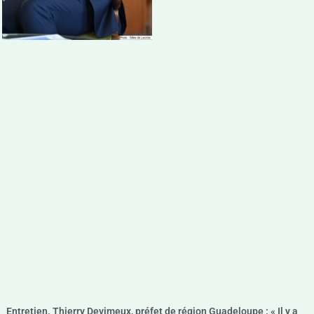
Entretien. Thierry Devimeux, préfet de région Guadeloupe : « Il y a