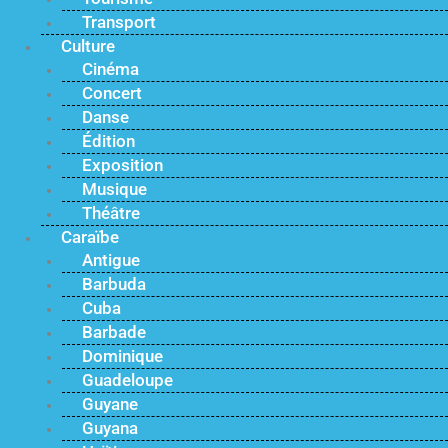
Transport
Culture
Cinéma
Concert
Danse
Édition
Exposition
Musique
Théâtre
Caraïbe
Antigue
Barbuda
Cuba
Barbade
Dominique
Guadeloupe
Guyane
Guyana