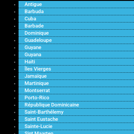
Antigue
Barbuda
Cuba
Barbade
Dominique
Guadeloupe
Guyane
Guyana
Haïti
Îles Vierges
Jamaïque
Martinique
Montserrat
Porto-Rico
République Dominicaine
Saint-Barthélemy
Saint Eustache
Sainte-Lucie
Sint Maarten