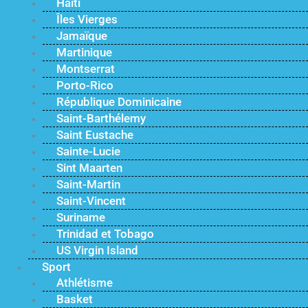
Haïti
Îles Vierges
Jamaïque
Martinique
Montserrat
Porto-Rico
République Dominicaine
Saint-Barthélemy
Saint Eustache
Sainte-Lucie
Sint Maarten
Saint-Martin
Saint-Vincent
Suriname
Trinidad et Tobago
US Virgin Island
Sport
Athlétisme
Basket