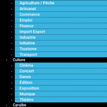
Agriculture / Pêche
Artisanat
Commerce
Emploi
Finance
Import Export
Industrie
Initiative
Tourisme
Transport
Culture
Cinéma
Concert
Danse
Édition
Exposition
Musique
Théâtre
Caraïbe