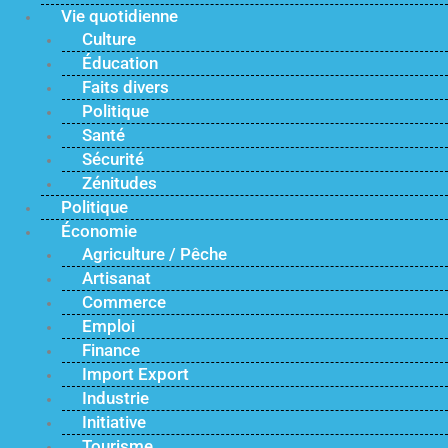
Vie quotidienne
Culture
Éducation
Faits divers
Politique
Santé
Sécurité
Zénitudes
Politique
Économie
Agriculture / Pêche
Artisanat
Commerce
Emploi
Finance
Import Export
Industrie
Initiative
Tourisme