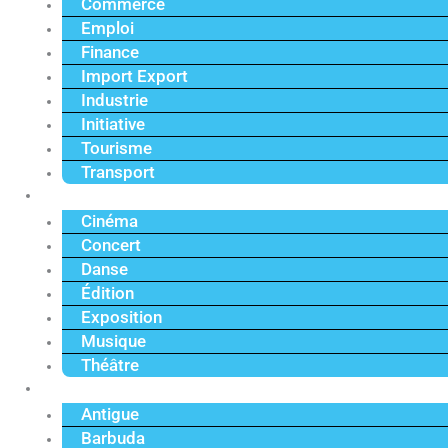
Commerce
Emploi
Finance
Import Export
Industrie
Initiative
Tourisme
Transport
Culture
Cinéma
Concert
Danse
Édition
Exposition
Musique
Théâtre
Caraïbe
Antigue
Barbuda