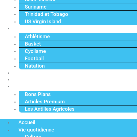
Suriname
Trinidad et Tobago
US Virgin Island
Sport
Athlétisme
Basket
Cyclisme
Football
Natation
Reportages
Vidéos
Actu Premium
Bons Plans
Articles Premium
Les Antilles Agricoles
Accueil
Vie quotidienne
Culture