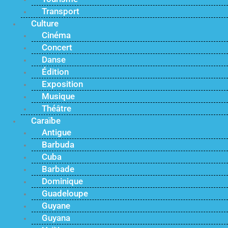
Transport
Culture
Cinéma
Concert
Danse
Édition
Exposition
Musique
Théâtre
Caraïbe
Antigue
Barbuda
Cuba
Barbade
Dominique
Guadeloupe
Guyane
Guyana