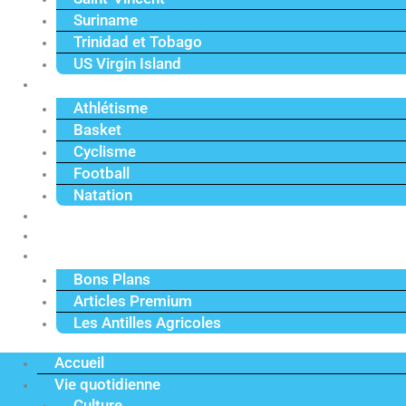
Suriname
Trinidad et Tobago
US Virgin Island
Sport
Athlétisme
Basket
Cyclisme
Football
Natation
Reportages
Vidéos
Actu Premium
Bons Plans
Articles Premium
Les Antilles Agricoles
Accueil
Vie quotidienne
Culture