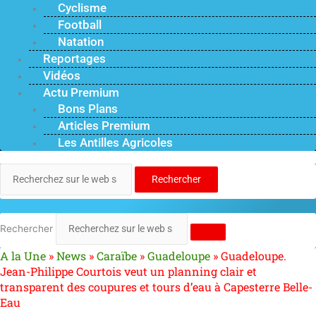
Cyclisme
Football
Natation
Reportages
Vidéos
Actu Premium
Bons Plans
Articles Premium
Les Antilles Agricoles
Rechercher
Rechercher
A la Une
»
News
»
Caraïbe
»
Guadeloupe
»
Guadeloupe.
Jean-Philippe Courtois veut un planning clair et
transparent des coupures et tours d’eau à Capesterre Belle-
Eau