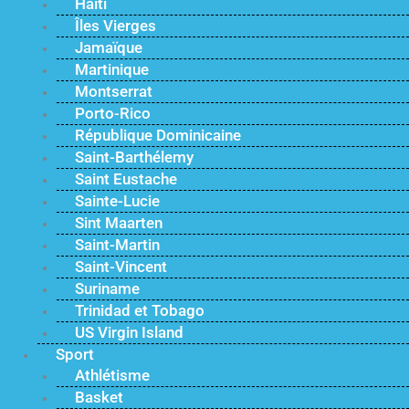
Haïti
Îles Vierges
Jamaïque
Martinique
Montserrat
Porto-Rico
République Dominicaine
Saint-Barthélemy
Saint Eustache
Sainte-Lucie
Sint Maarten
Saint-Martin
Saint-Vincent
Suriname
Trinidad et Tobago
US Virgin Island
Sport
Athlétisme
Basket