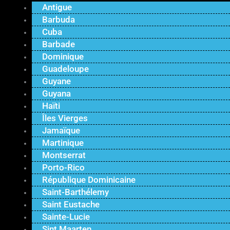
Antigue
Barbuda
Cuba
Barbade
Dominique
Guadeloupe
Guyane
Guyana
Haïti
Îles Vierges
Jamaïque
Martinique
Montserrat
Porto-Rico
République Dominicaine
Saint-Barthélemy
Saint Eustache
Sainte-Lucie
Sint Maarten