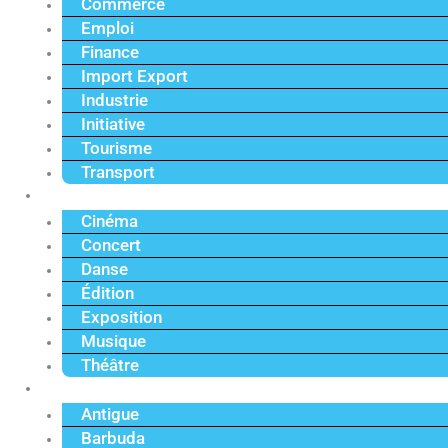
Commerce
Emploi
Finance
Import Export
Industrie
Initiative
Tourisme
Transport
Culture
Cinéma
Concert
Danse
Édition
Exposition
Musique
Théâtre
Caraïbe
Antigue
Barbuda