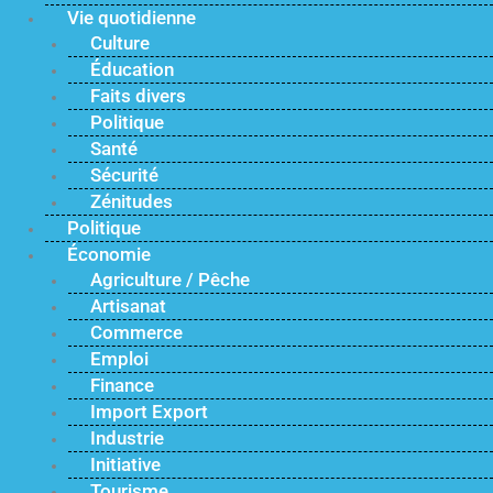
Vie quotidienne
Culture
Éducation
Faits divers
Politique
Santé
Sécurité
Zénitudes
Politique
Économie
Agriculture / Pêche
Artisanat
Commerce
Emploi
Finance
Import Export
Industrie
Initiative
Tourisme