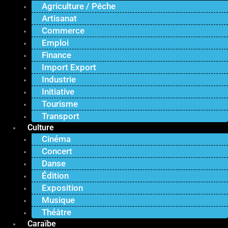
Agriculture / Pêche
Artisanat
Commerce
Emploi
Finance
Import Export
Industrie
Initiative
Tourisme
Transport
Culture
Cinéma
Concert
Danse
Édition
Exposition
Musique
Théâtre
Caraïbe