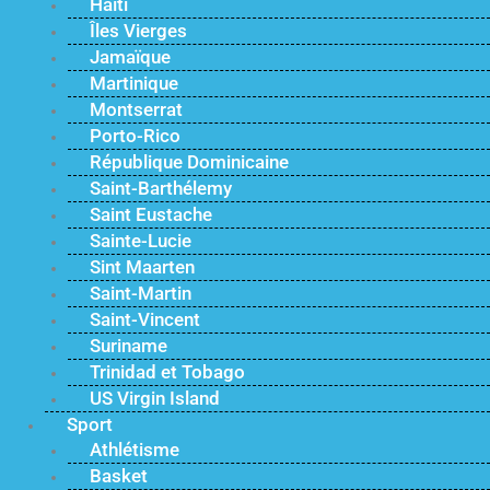
Haïti
Îles Vierges
Jamaïque
Martinique
Montserrat
Porto-Rico
République Dominicaine
Saint-Barthélemy
Saint Eustache
Sainte-Lucie
Sint Maarten
Saint-Martin
Saint-Vincent
Suriname
Trinidad et Tobago
US Virgin Island
Sport
Athlétisme
Basket