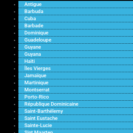
Antigue
Barbuda
Cuba
Barbade
Dominique
Guadeloupe
Guyane
Guyana
Haïti
Îles Vierges
Jamaïque
Martinique
Montserrat
Porto-Rico
République Dominicaine
Saint-Barthélemy
Saint Eustache
Sainte-Lucie
Sint Maarten