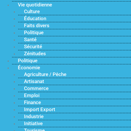
Vie quotidienne
Culture
Éducation
Faits divers
Politique
Santé
Sécurité
Zénitudes
Politique
Économie
Agriculture / Pêche
Artisanat
Commerce
Emploi
Finance
Import Export
Industrie
Initiative
Tourisme