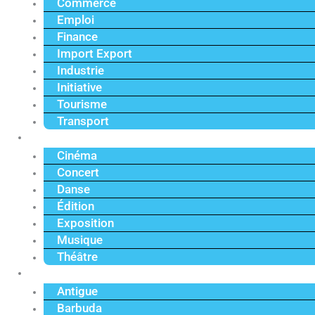
Commerce
Emploi
Finance
Import Export
Industrie
Initiative
Tourisme
Transport
Culture
Cinéma
Concert
Danse
Édition
Exposition
Musique
Théâtre
Caraïbe
Antigue
Barbuda