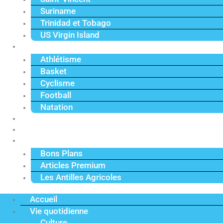
Suriname
Trinidad et Tobago
US Virgin Island
Sport
Athlétisme
Basket
Cyclisme
Football
Natation
Reportages
Vidéos
Actu Premium
Bons Plans
Articles Premium
Les Antilles Agricoles
Accueil
Vie quotidienne
Culture