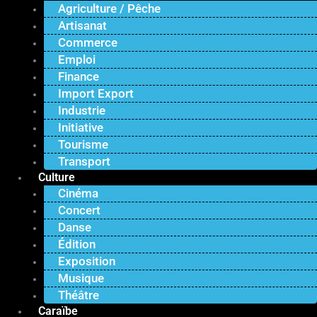
Agriculture / Pêche
Artisanat
Commerce
Emploi
Finance
Import Export
Industrie
Initiative
Tourisme
Transport
Culture
Cinéma
Concert
Danse
Édition
Exposition
Musique
Théâtre
Caraïbe