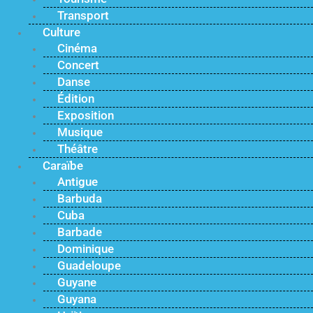
Transport
Culture
Cinéma
Concert
Danse
Édition
Exposition
Musique
Théâtre
Caraïbe
Antigue
Barbuda
Cuba
Barbade
Dominique
Guadeloupe
Guyane
Guyana