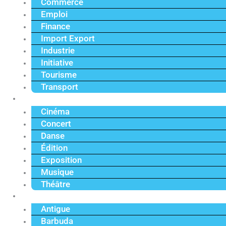
Commerce
Emploi
Finance
Import Export
Industrie
Initiative
Tourisme
Transport
Culture
Cinéma
Concert
Danse
Édition
Exposition
Musique
Théâtre
Caraïbe
Antigue
Barbuda