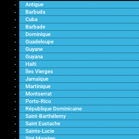
Antigue
Barbuda
Cuba
Barbade
Dominique
Guadeloupe
Guyane
Guyana
Haïti
Îles Vierges
Jamaïque
Martinique
Montserrat
Porto-Rico
République Dominicaine
Saint-Barthélemy
Saint Eustache
Sainte-Lucie
Sint Maarten