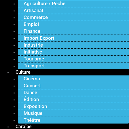
Agriculture / Pêche
Artisanat
Commerce
Emploi
Finance
Import Export
Industrie
Initiative
Tourisme
Transport
Culture
Cinéma
Concert
Danse
Édition
Exposition
Musique
Théâtre
Caraïbe