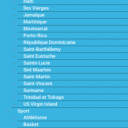
Haïti
Îles Vierges
Jamaïque
Martinique
Montserrat
Porto-Rico
République Dominicaine
Saint-Barthélemy
Saint Eustache
Sainte-Lucie
Sint Maarten
Saint-Martin
Saint-Vincent
Suriname
Trinidad et Tobago
US Virgin Island
Sport
Athlétisme
Basket