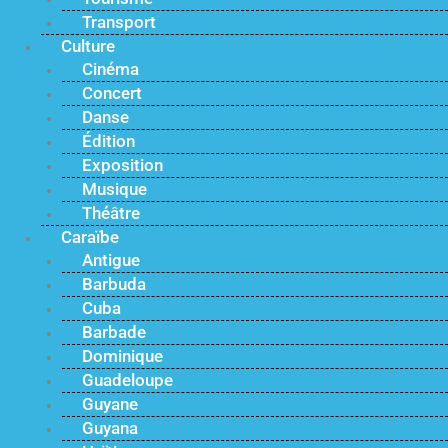
Transport
Culture
Cinéma
Concert
Danse
Édition
Exposition
Musique
Théâtre
Caraïbe
Antigue
Barbuda
Cuba
Barbade
Dominique
Guadeloupe
Guyane
Guyana