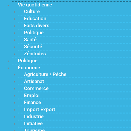
Vie quotidienne
Culture
Éducation
Faits divers
Politique
Santé
Sécurité
Zénitudes
Politique
Économie
Agriculture / Pêche
Artisanat
Commerce
Emploi
Finance
Import Export
Industrie
Initiative
Tourisme