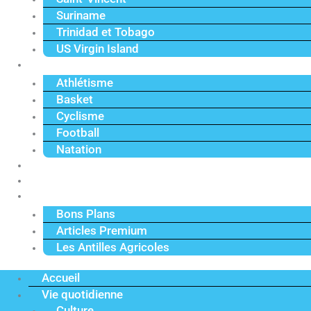
Suriname
Trinidad et Tobago
US Virgin Island
Sport
Athlétisme
Basket
Cyclisme
Football
Natation
Reportages
Vidéos
Actu Premium
Bons Plans
Articles Premium
Les Antilles Agricoles
Accueil
Vie quotidienne
Culture