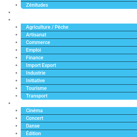
Zénitudes
Politique
Économie
Agriculture / Pêche
Artisanat
Commerce
Emploi
Finance
Import Export
Industrie
Initiative
Tourisme
Transport
Culture
Cinéma
Concert
Danse
Édition