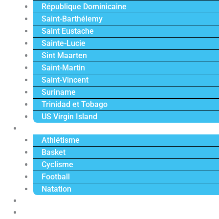
République Dominicaine
Saint-Barthélemy
Saint Eustache
Sainte-Lucie
Sint Maarten
Saint-Martin
Saint-Vincent
Suriname
Trinidad et Tobago
US Virgin Island
Sport
Athlétisme
Basket
Cyclisme
Football
Natation
Reportages
Vidéos