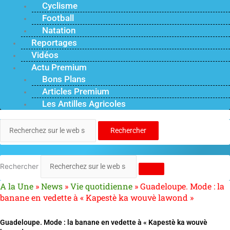
Cyclisme
Football
Natation
Reportages
Vidéos
Actu Premium
Bons Plans
Articles Premium
Les Antilles Agricoles
Rechercher
Rechercher
A la Une
»
News
»
Vie quotidienne
»
Guadeloupe. Mode : la
banane en vedette à « Kapestè ka wouvè lawond »
Guadeloupe. Mode : la banane en vedette à « Kapestè ka wouvè