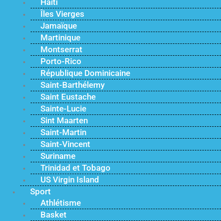
Haïti
Îles Vierges
Jamaïque
Martinique
Montserrat
Porto-Rico
République Dominicaine
Saint-Barthélemy
Saint Eustache
Sainte-Lucie
Sint Maarten
Saint-Martin
Saint-Vincent
Suriname
Trinidad et Tobago
US Virgin Island
Sport
Athlétisme
Basket