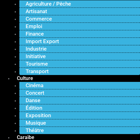
Agriculture / Pêche
Artisanat
Commerce
Emploi
Finance
Import Export
Industrie
Initiative
Tourisme
Transport
Culture
Cinéma
Concert
Danse
Édition
Exposition
Musique
Théâtre
Caraïbe