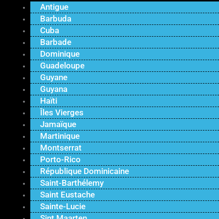
Antigue
Barbuda
Cuba
Barbade
Dominique
Guadeloupe
Guyane
Guyana
Haïti
Îles Vierges
Jamaïque
Martinique
Montserrat
Porto-Rico
République Dominicaine
Saint-Barthélemy
Saint Eustache
Sainte-Lucie
Sint Maarten