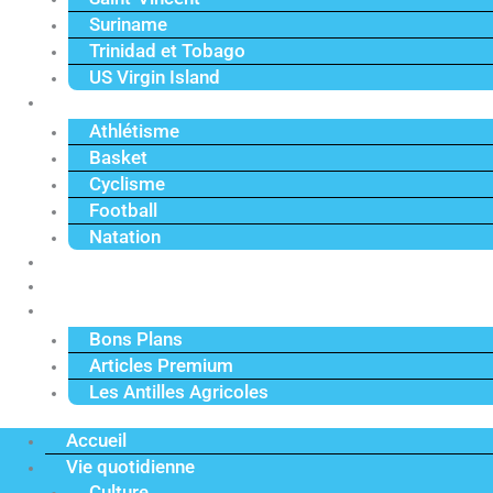
Suriname
Trinidad et Tobago
US Virgin Island
Sport
Athlétisme
Basket
Cyclisme
Football
Natation
Reportages
Vidéos
Actu Premium
Bons Plans
Articles Premium
Les Antilles Agricoles
Accueil
Vie quotidienne
Culture