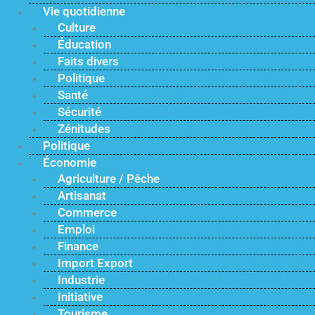
Vie quotidienne
Culture
Éducation
Faits divers
Politique
Santé
Sécurité
Zénitudes
Politique
Économie
Agriculture / Pêche
Artisanat
Commerce
Emploi
Finance
Import Export
Industrie
Initiative
Tourisme