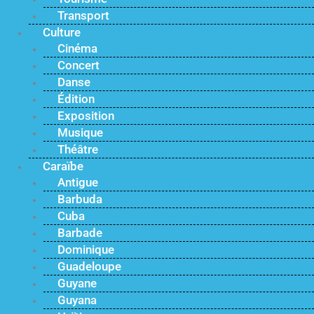
Transport
Culture
Cinéma
Concert
Danse
Édition
Exposition
Musique
Théâtre
Caraïbe
Antigue
Barbuda
Cuba
Barbade
Dominique
Guadeloupe
Guyane
Guyana