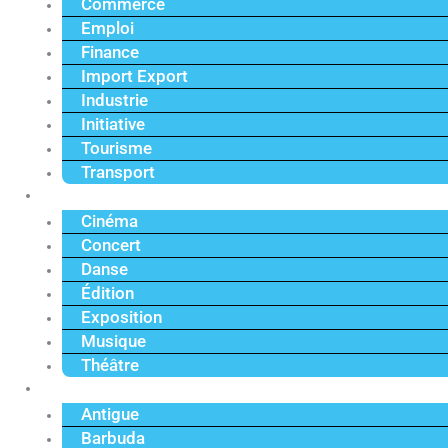
Commerce
Emploi
Finance
Import Export
Industrie
Initiative
Tourisme
Transport
Culture
Cinéma
Concert
Danse
Édition
Exposition
Musique
Théâtre
Caraïbe
Antigue
Barbuda