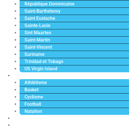
République Dominicaine
Saint-Barthélemy
Saint Eustache
Sainte-Lucie
Sint Maarten
Saint-Martin
Saint-Vincent
Suriname
Trinidad et Tobago
US Virgin Island
Sport
Athlétisme
Basket
Cyclisme
Football
Natation
Reportages
Vidéos