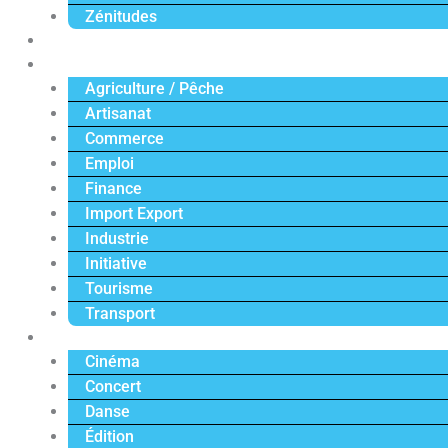
Zénitudes
Politique
Économie
Agriculture / Pêche
Artisanat
Commerce
Emploi
Finance
Import Export
Industrie
Initiative
Tourisme
Transport
Culture
Cinéma
Concert
Danse
Édition