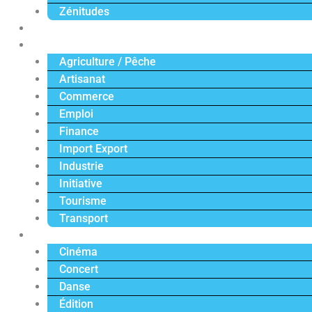
Zénitudes
Politique
Économie
Agriculture / Pêche
Artisanat
Commerce
Emploi
Finance
Import Export
Industrie
Initiative
Tourisme
Transport
Culture
Cinéma
Concert
Danse
Édition