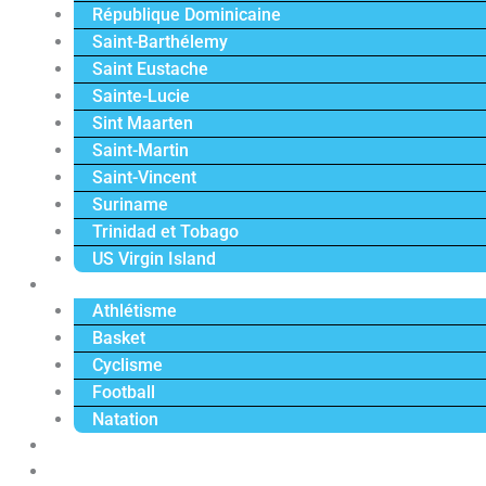
République Dominicaine
Saint-Barthélemy
Saint Eustache
Sainte-Lucie
Sint Maarten
Saint-Martin
Saint-Vincent
Suriname
Trinidad et Tobago
US Virgin Island
Sport
Athlétisme
Basket
Cyclisme
Football
Natation
Reportages
Vidéos