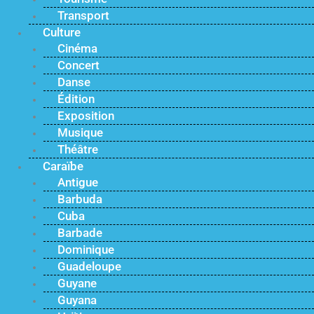
Transport
Culture
Cinéma
Concert
Danse
Édition
Exposition
Musique
Théâtre
Caraïbe
Antigue
Barbuda
Cuba
Barbade
Dominique
Guadeloupe
Guyane
Guyana