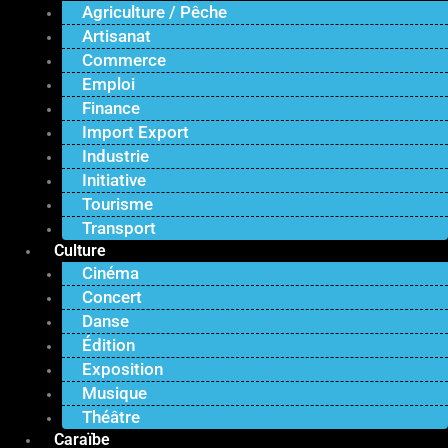
Agriculture / Pêche
Artisanat
Commerce
Emploi
Finance
Import Export
Industrie
Initiative
Tourisme
Transport
Culture
Cinéma
Concert
Danse
Édition
Exposition
Musique
Théâtre
Caraïbe