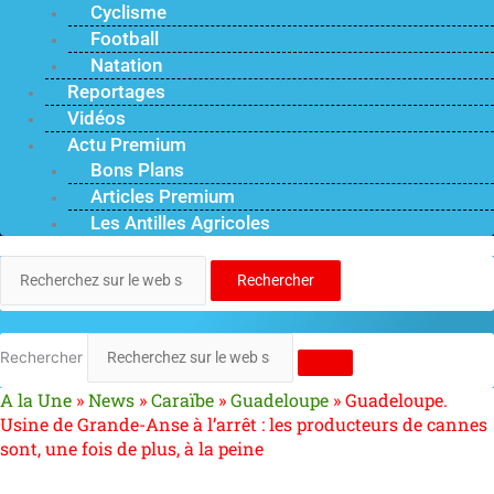
Cyclisme
Football
Natation
Reportages
Vidéos
Actu Premium
Bons Plans
Articles Premium
Les Antilles Agricoles
Rechercher
Rechercher
A la Une
»
News
»
Caraïbe
»
Guadeloupe
»
Guadeloupe.
Usine de Grande-Anse à l’arrêt : les producteurs de cannes
sont, une fois de plus, à la peine