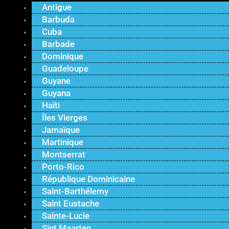
Antigue
Barbuda
Cuba
Barbade
Dominique
Guadeloupe
Guyane
Guyana
Haïti
Îles Vierges
Jamaïque
Martinique
Montserrat
Porto-Rico
République Dominicaine
Saint-Barthélemy
Saint Eustache
Sainte-Lucie
Sint Maarten