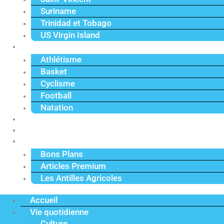
Suriname
Trinidad et Tobago
US Virgin Island
Sport
Athlétisme
Basket
Cyclisme
Football
Natation
Reportages
Vidéos
Actu Premium
Bons Plans
Articles Premium
Les Antilles Agricoles
Accueil
Vie quotidienne
Culture