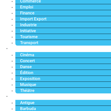
Commerce
Emploi
Finance
Import Export
Industrie
Initiative
Tourisme
Transport
Culture
Cinéma
Concert
Danse
Édition
Exposition
Musique
Théâtre
Caraïbe
Antigue
Barbuda