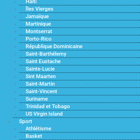
Haïti
Îles Vierges
Jamaïque
Martinique
Montserrat
Porto-Rico
République Dominicaine
Saint-Barthélemy
Saint Eustache
Sainte-Lucie
Sint Maarten
Saint-Martin
Saint-Vincent
Suriname
Trinidad et Tobago
US Virgin Island
Sport
Athlétisme
Basket