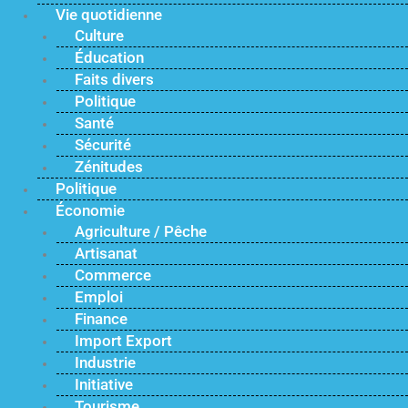
Vie quotidienne
Culture
Éducation
Faits divers
Politique
Santé
Sécurité
Zénitudes
Politique
Économie
Agriculture / Pêche
Artisanat
Commerce
Emploi
Finance
Import Export
Industrie
Initiative
Tourisme