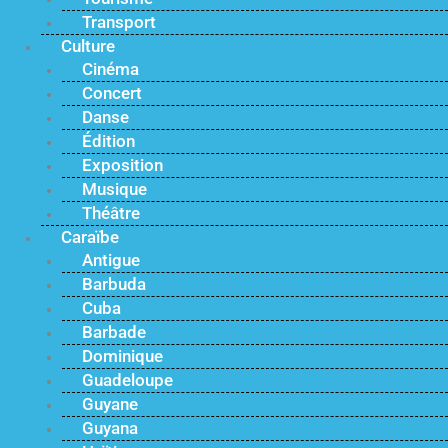
Transport
Culture
Cinéma
Concert
Danse
Édition
Exposition
Musique
Théâtre
Caraïbe
Antigue
Barbuda
Cuba
Barbade
Dominique
Guadeloupe
Guyane
Guyana