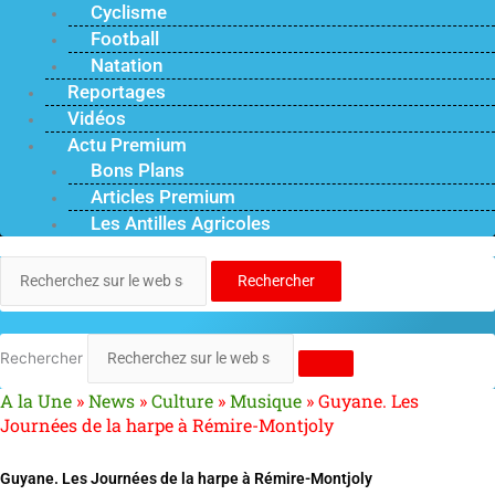
Cyclisme
Football
Natation
Reportages
Vidéos
Actu Premium
Bons Plans
Articles Premium
Les Antilles Agricoles
Rechercher
Rechercher
A la Une
»
News
»
Culture
»
Musique
»
Guyane. Les
Journées de la harpe à Rémire-Montjoly
Guyane. Les Journées de la harpe à Rémire-Montjoly