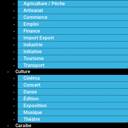
Agriculture / Pêche
Artisanat
Commerce
Emploi
Finance
Import Export
Industrie
Initiative
Tourisme
Transport
Culture
Cinéma
Concert
Danse
Édition
Exposition
Musique
Théâtre
Caraïbe