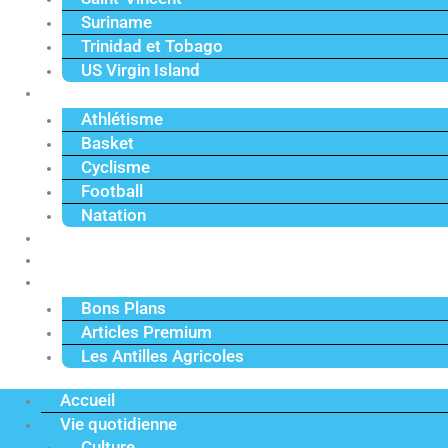
Suriname
Trinidad et Tobago
US Virgin Island
Sport
Athlétisme
Basket
Cyclisme
Football
Natation
Reportages
Vidéos
Actu Premium
Bons Plans
Articles Premium
Les Antilles Agricoles
Accueil
Vie quotidienne
Culture