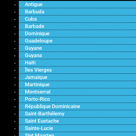
Antigue
Barbuda
Cuba
Barbade
Dominique
Guadeloupe
Guyane
Guyana
Haïti
Îles Vierges
Jamaïque
Martinique
Montserrat
Porto-Rico
République Dominicaine
Saint-Barthélemy
Saint Eustache
Sainte-Lucie
Sint Maarten