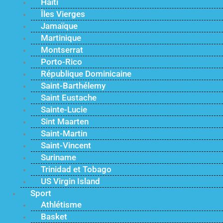
Haïti
Îles Vierges
Jamaïque
Martinique
Montserrat
Porto-Rico
République Dominicaine
Saint-Barthélemy
Saint Eustache
Sainte-Lucie
Sint Maarten
Saint-Martin
Saint-Vincent
Suriname
Trinidad et Tobago
US Virgin Island
Sport
Athlétisme
Basket