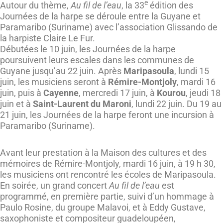
e
Autour du thème,
Au fil de l’eau
, la 33
édition des
Journées de la harpe se déroule entre la Guyane et
Paramaribo (Suriname) avec l’association Glissando de
la harpiste Claire Le Fur.
Débutées le 10 juin, les Journées de la harpe
poursuivent leurs escales dans les communes de
Guyane jusqu’au 22 juin. Après
Maripasoula
, lundi 15
juin, les musiciens seront à
Rémire-Montjoly
, mardi 16
juin, puis à
Cayenne
, mercredi 17 juin, à
Kourou
, jeudi 18
juin et à
Saint-Laurent du Maroni
, lundi 22 juin. Du 19 au
21 juin, les Journées de la harpe feront une incursion à
Paramaribo (Suriname).
Avant leur prestation à la Maison des cultures et des
mémoires de Rémire-Montjoly, mardi 16 juin, à 19 h 30,
les musiciens ont rencontré les écoles de Maripasoula.
En soirée, un grand concert
Au fil de l’eau
est
programmé, en première partie, suivi d’un hommage à
Paulo Rosine, du groupe Malavoi, et à Eddy Gustave,
saxophoniste et compositeur guadeloupéen,