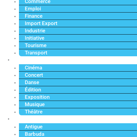
Commerce
Emploi
Finance
Import Export
Industrie
Initiative
Tourisme
Transport
Culture
Cinéma
Concert
Danse
Édition
Exposition
Musique
Théâtre
Caraïbe
Antigue
Barbuda