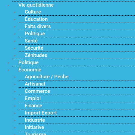
Vie quotidienne
Culture
Éducation
Faits divers
Politique
Santé
Sécurité
Zénitudes
Politique
Économie
Agriculture / Pêche
Artisanat
Commerce
Emploi
Finance
Import Export
Industrie
Initiative
Tourisme