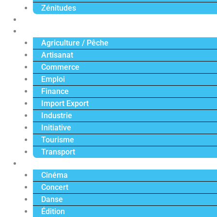
Zénitudes
Politique
Économie
Agriculture / Pêche
Artisanat
Commerce
Emploi
Finance
Import Export
Industrie
Initiative
Tourisme
Transport
Culture
Cinéma
Concert
Danse
Édition