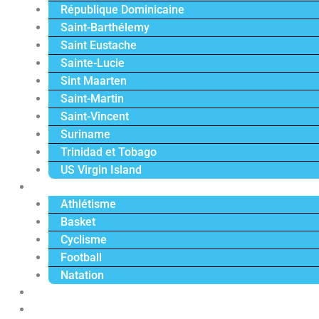
République Dominicaine
Saint-Barthélemy
Saint Eustache
Sainte-Lucie
Sint Maarten
Saint-Martin
Saint-Vincent
Suriname
Trinidad et Tobago
US Virgin Island
Sport
Athlétisme
Basket
Cyclisme
Football
Natation
Reportages
Vidéos