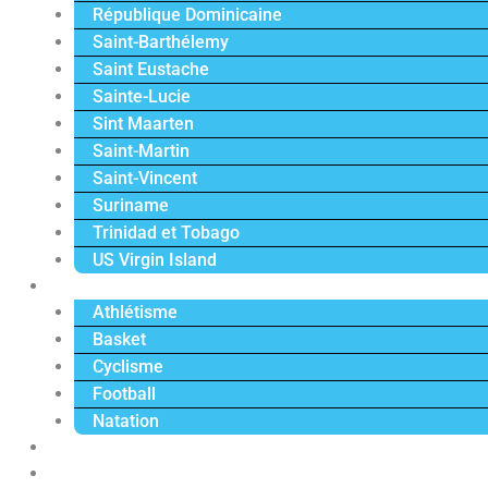
République Dominicaine
Saint-Barthélemy
Saint Eustache
Sainte-Lucie
Sint Maarten
Saint-Martin
Saint-Vincent
Suriname
Trinidad et Tobago
US Virgin Island
Sport
Athlétisme
Basket
Cyclisme
Football
Natation
Reportages
Vidéos