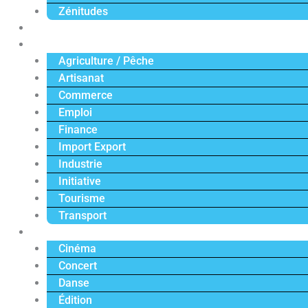
Zénitudes
Politique
Économie
Agriculture / Pêche
Artisanat
Commerce
Emploi
Finance
Import Export
Industrie
Initiative
Tourisme
Transport
Culture
Cinéma
Concert
Danse
Édition