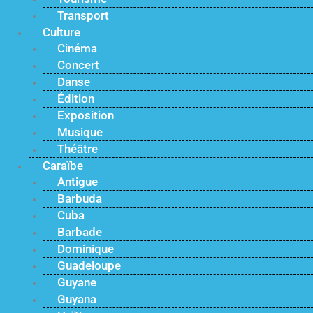
Transport
Culture
Cinéma
Concert
Danse
Édition
Exposition
Musique
Théâtre
Caraïbe
Antigue
Barbuda
Cuba
Barbade
Dominique
Guadeloupe
Guyane
Guyana