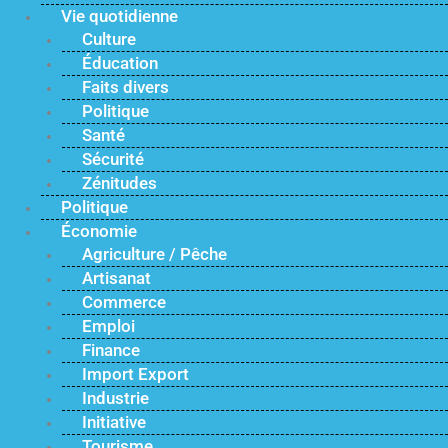
Vie quotidienne
Culture
Éducation
Faits divers
Politique
Santé
Sécurité
Zénitudes
Politique
Économie
Agriculture / Pêche
Artisanat
Commerce
Emploi
Finance
Import Export
Industrie
Initiative
Tourisme