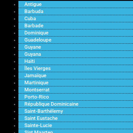
Antigue
Barbuda
Cuba
Barbade
Dominique
Guadeloupe
Guyane
Guyana
Haïti
Îles Vierges
Jamaïque
Martinique
Montserrat
Porto-Rico
République Dominicaine
Saint-Barthélemy
Saint Eustache
Sainte-Lucie
Sint Maarten