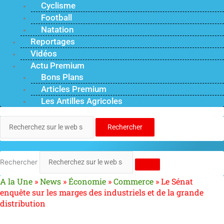
Cyclisme
Football
Natation
Reportages
Vidéos
Actu Premium
Bons Plans
Articles Premium
Les Antilles Agricoles
Rechercher
Rechercher
A la Une
»
News
»
Économie
»
Commerce
»
Le Sénat
enquête sur les marges des industriels et de la grande
distribution