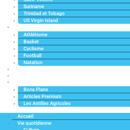
Suriname
Trinidad et Tobago
US Virgin Island
Sport
Athlétisme
Basket
Cyclisme
Football
Natation
Reportages
Vidéos
Actu Premium
Bons Plans
Articles Premium
Les Antilles Agricoles
Accueil
Vie quotidienne
Culture