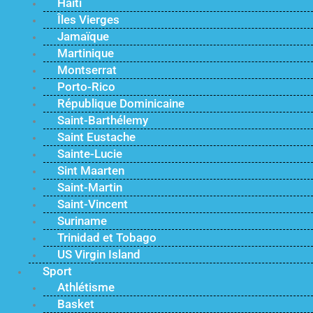
Haïti
Îles Vierges
Jamaïque
Martinique
Montserrat
Porto-Rico
République Dominicaine
Saint-Barthélemy
Saint Eustache
Sainte-Lucie
Sint Maarten
Saint-Martin
Saint-Vincent
Suriname
Trinidad et Tobago
US Virgin Island
Sport
Athlétisme
Basket