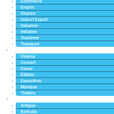
Commerce
Emploi
Finance
Import Export
Industrie
Initiative
Tourisme
Transport
Culture
Cinéma
Concert
Danse
Édition
Exposition
Musique
Théâtre
Caraïbe
Antigue
Barbuda