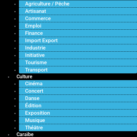
Agriculture / Pêche
Artisanat
Commerce
Emploi
Finance
Import Export
Industrie
Initiative
Tourisme
Transport
Culture
Cinéma
Concert
Danse
Édition
Exposition
Musique
Théâtre
Caraïbe