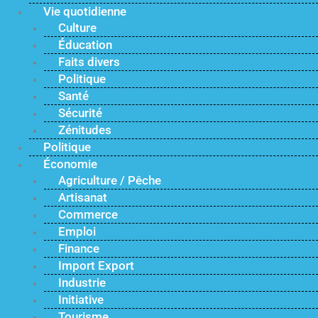
Vie quotidienne
Culture
Éducation
Faits divers
Politique
Santé
Sécurité
Zénitudes
Politique
Économie
Agriculture / Pêche
Artisanat
Commerce
Emploi
Finance
Import Export
Industrie
Initiative
Tourisme