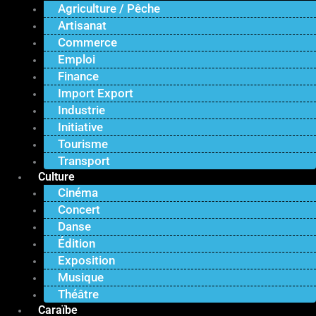
Agriculture / Pêche
Artisanat
Commerce
Emploi
Finance
Import Export
Industrie
Initiative
Tourisme
Transport
Culture
Cinéma
Concert
Danse
Édition
Exposition
Musique
Théâtre
Caraïbe