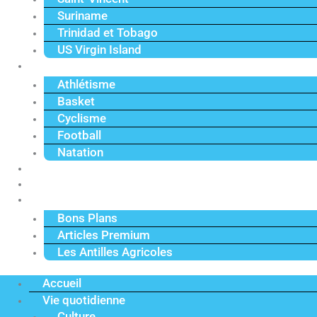
Suriname
Trinidad et Tobago
US Virgin Island
Sport
Athlétisme
Basket
Cyclisme
Football
Natation
Reportages
Vidéos
Actu Premium
Bons Plans
Articles Premium
Les Antilles Agricoles
Accueil
Vie quotidienne
Culture