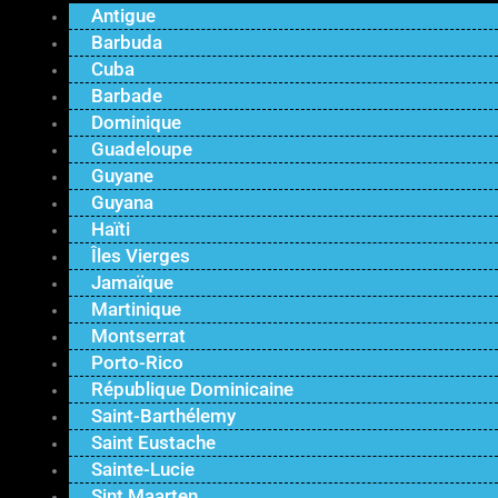
Antigue
Barbuda
Cuba
Barbade
Dominique
Guadeloupe
Guyane
Guyana
Haïti
Îles Vierges
Jamaïque
Martinique
Montserrat
Porto-Rico
République Dominicaine
Saint-Barthélemy
Saint Eustache
Sainte-Lucie
Sint Maarten