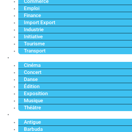
Commerce
Emploi
Finance
Import Export
Industrie
Initiative
Tourisme
Transport
Culture
Cinéma
Concert
Danse
Édition
Exposition
Musique
Théâtre
Caraïbe
Antigue
Barbuda