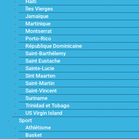
Haïti
Îles Vierges
Jamaïque
Martinique
Montserrat
Porto-Rico
République Dominicaine
Saint-Barthélemy
Saint Eustache
Sainte-Lucie
Sint Maarten
Saint-Martin
Saint-Vincent
Suriname
Trinidad et Tobago
US Virgin Island
Sport
Athlétisme
Basket