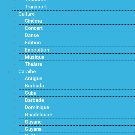
Transport
Culture
Cinéma
Concert
Danse
Édition
Exposition
Musique
Théâtre
Caraïbe
Antigue
Barbuda
Cuba
Barbade
Dominique
Guadeloupe
Guyane
Guyana