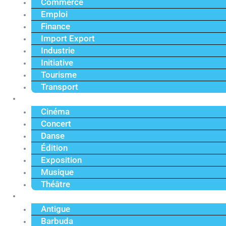
Commerce
Emploi
Finance
Import Export
Industrie
Initiative
Tourisme
Transport
Culture
Cinéma
Concert
Danse
Édition
Exposition
Musique
Théâtre
Caraïbe
Antigue
Barbuda