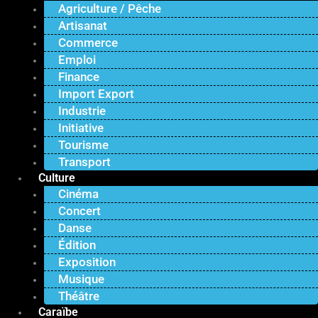
Agriculture / Pêche
Artisanat
Commerce
Emploi
Finance
Import Export
Industrie
Initiative
Tourisme
Transport
Culture
Cinéma
Concert
Danse
Édition
Exposition
Musique
Théâtre
Caraïbe