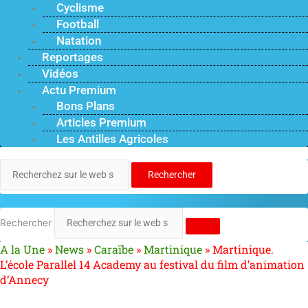
Cyclisme
Football
Natation
Reportages
Vidéos
Actu Premium
Bons Plans
Articles Premium
Les Antilles Agricoles
Rechercher
Rechercher
A la Une
»
News
»
Caraïbe
»
Martinique
»
Martinique.
L’école Parallel 14 Academy au festival du film d’animation
d’Annecy