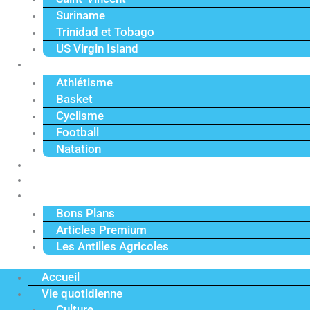
Suriname
Trinidad et Tobago
US Virgin Island
Sport
Athlétisme
Basket
Cyclisme
Football
Natation
Reportages
Vidéos
Actu Premium
Bons Plans
Articles Premium
Les Antilles Agricoles
Accueil
Vie quotidienne
Culture