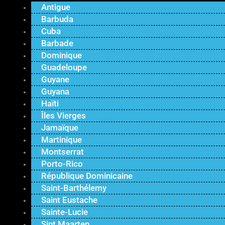
Antigue
Barbuda
Cuba
Barbade
Dominique
Guadeloupe
Guyane
Guyana
Haïti
Îles Vierges
Jamaïque
Martinique
Montserrat
Porto-Rico
République Dominicaine
Saint-Barthélemy
Saint Eustache
Sainte-Lucie
Sint Maarten