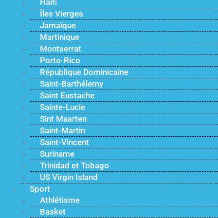
Haïti
Îles Vierges
Jamaïque
Martinique
Montserrat
Porto-Rico
République Dominicaine
Saint-Barthélemy
Saint Eustache
Sainte-Lucie
Sint Maarten
Saint-Martin
Saint-Vincent
Suriname
Trinidad et Tobago
US Virgin Island
Sport
Athlétisme
Basket