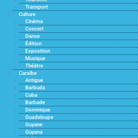
Transport
Culture
Cinéma
Concert
Danse
Édition
Exposition
Musique
Théâtre
Caraïbe
Antigue
Barbuda
Cuba
Barbade
Dominique
Guadeloupe
Guyane
Guyana