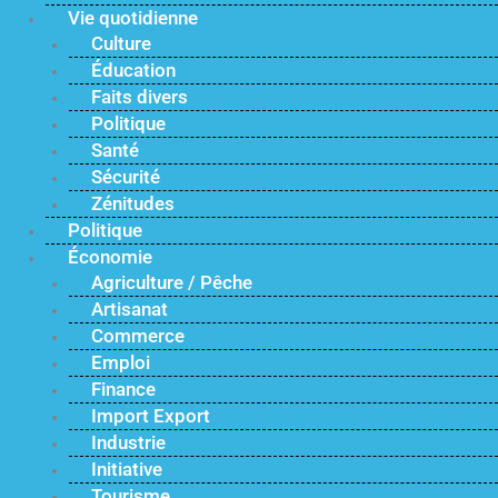
Vie quotidienne
Culture
Éducation
Faits divers
Politique
Santé
Sécurité
Zénitudes
Politique
Économie
Agriculture / Pêche
Artisanat
Commerce
Emploi
Finance
Import Export
Industrie
Initiative
Tourisme