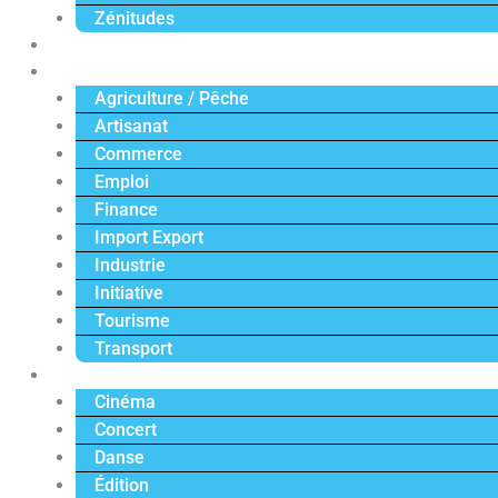
Zénitudes
Politique
Économie
Agriculture / Pêche
Artisanat
Commerce
Emploi
Finance
Import Export
Industrie
Initiative
Tourisme
Transport
Culture
Cinéma
Concert
Danse
Édition