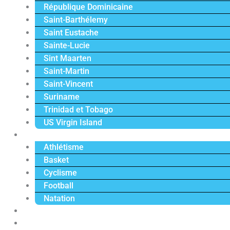
République Dominicaine
Saint-Barthélemy
Saint Eustache
Sainte-Lucie
Sint Maarten
Saint-Martin
Saint-Vincent
Suriname
Trinidad et Tobago
US Virgin Island
Sport
Athlétisme
Basket
Cyclisme
Football
Natation
Reportages
Vidéos