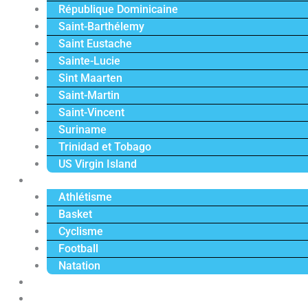
République Dominicaine
Saint-Barthélemy
Saint Eustache
Sainte-Lucie
Sint Maarten
Saint-Martin
Saint-Vincent
Suriname
Trinidad et Tobago
US Virgin Island
Sport
Athlétisme
Basket
Cyclisme
Football
Natation
Reportages
Vidéos