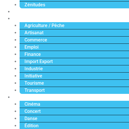
Zénitudes
Politique
Économie
Agriculture / Pêche
Artisanat
Commerce
Emploi
Finance
Import Export
Industrie
Initiative
Tourisme
Transport
Culture
Cinéma
Concert
Danse
Édition