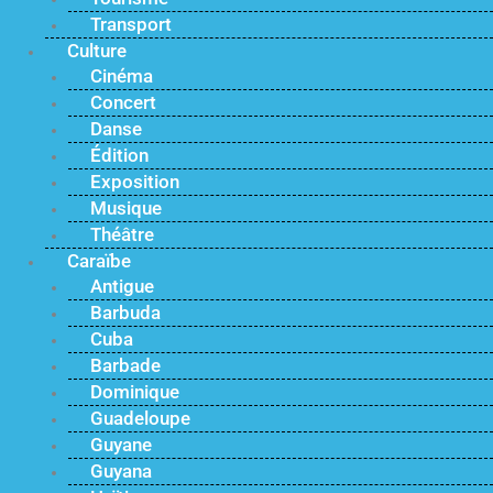
Transport
Culture
Cinéma
Concert
Danse
Édition
Exposition
Musique
Théâtre
Caraïbe
Antigue
Barbuda
Cuba
Barbade
Dominique
Guadeloupe
Guyane
Guyana