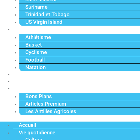
Suriname
Trinidad et Tobago
US Virgin Island
Sport
Athlétisme
Basket
Cyclisme
Football
Natation
Reportages
Vidéos
Actu Premium
Bons Plans
Articles Premium
Les Antilles Agricoles
Accueil
Vie quotidienne
Culture