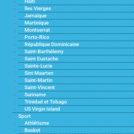
Haïti
Îles Vierges
Jamaïque
Martinique
Montserrat
Porto-Rico
République Dominicaine
Saint-Barthélemy
Saint Eustache
Sainte-Lucie
Sint Maarten
Saint-Martin
Saint-Vincent
Suriname
Trinidad et Tobago
US Virgin Island
Sport
Athlétisme
Basket