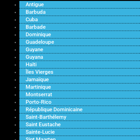
Antigue
Barbuda
Cuba
Barbade
Dominique
Guadeloupe
Guyane
Guyana
Haïti
Îles Vierges
Jamaïque
Martinique
Montserrat
Porto-Rico
République Dominicaine
Saint-Barthélemy
Saint Eustache
Sainte-Lucie
Sint Maarten