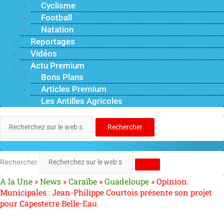
Cyclisme
Football
Natation
Reportages
Vidéos
Actu Premium
Bons Plans
Articles Premium
Les Antilles Agricoles
Rechercher
Rechercher
A la Une
»
News
»
Caraïbe
»
Guadeloupe
»
Opinion.
Municipales : Jean-Philippe Courtois présente son projet
pour Capesterre Belle-Eau