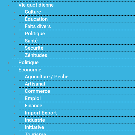
Vie quotidienne
Culture
Éducation
Faits divers
Politique
Santé
Sécurité
Zénitudes
Politique
Économie
Agriculture / Pêche
Artisanat
Commerce
Emploi
Finance
Import Export
Industrie
Initiative
Tourisme