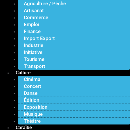
Agriculture / Pêche
Artisanat
Commerce
Emploi
Finance
Import Export
Industrie
Initiative
Tourisme
Transport
Culture
Cinéma
Concert
Danse
Édition
Exposition
Musique
Théâtre
Caraïbe