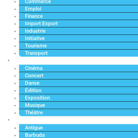
Commerce
Emploi
Finance
Import Export
Industrie
Initiative
Tourisme
Transport
Culture
Cinéma
Concert
Danse
Édition
Exposition
Musique
Théâtre
Caraïbe
Antigue
Barbuda