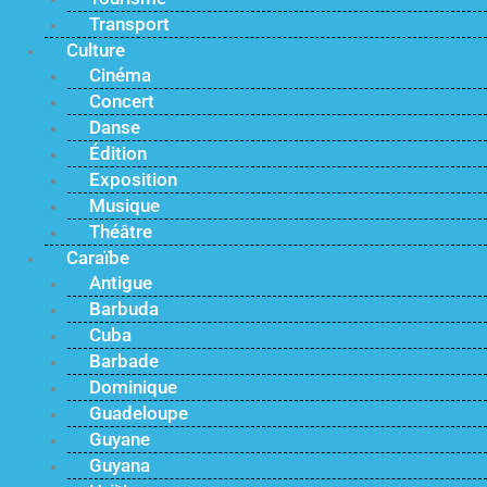
Transport
Culture
Cinéma
Concert
Danse
Édition
Exposition
Musique
Théâtre
Caraïbe
Antigue
Barbuda
Cuba
Barbade
Dominique
Guadeloupe
Guyane
Guyana