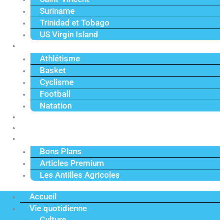
Suriname
Trinidad et Tobago
US Virgin Island
Sport
Athlétisme
Basket
Cyclisme
Football
Natation
Reportages
Vidéos
Actu Premium
Bons Plans
Articles Premium
Les Antilles Agricoles
Accueil
Vie quotidienne
Culture