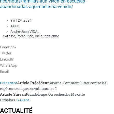
rico/notas/familias-aun-viven-en-escuelas-
abandonadas-aqui-nadie-ha-venido/
avril 24, 2024
14:00
André-Jean VIDAL
Caraïbe
,
Porto-Rico
,
Vie quotidienne
Facebook
Twitter
LinkedIn
WhatsApp
Email
Article Précédent
Guyane. Comment lutter contre les
Précédent
espèces exotiques envahissantes ?
Article Suivant
Guadeloupe. On recherche Maxette
Pirbakas !
Suivant
ACTUALITÉ