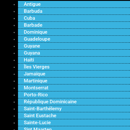
Antigue
Barbuda
Cuba
Barbade
Dominique
Guadeloupe
Guyane
Guyana
Haïti
Îles Vierges
Jamaïque
Martinique
Montserrat
Porto-Rico
République Dominicaine
Saint-Barthélemy
Saint Eustache
Sainte-Lucie
Sint Maarten