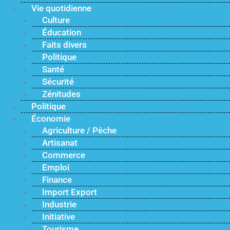
Vie quotidienne
Culture
Éducation
Faits divers
Politique
Santé
Sécurité
Zénitudes
Politique
Économie
Agriculture / Pêche
Artisanat
Commerce
Emploi
Finance
Import Export
Industrie
Initiative
Tourisme