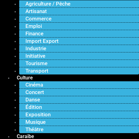
Agriculture / Pêche
Artisanat
Commerce
Emploi
Finance
Import Export
Industrie
Initiative
Tourisme
Transport
Culture
Cinéma
Concert
Danse
Édition
Exposition
Musique
Théâtre
Caraïbe