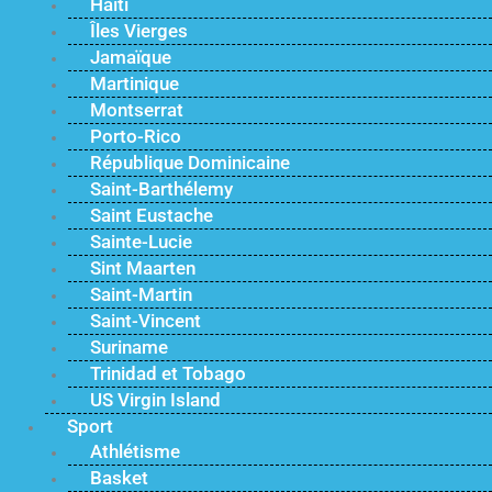
Haïti
Îles Vierges
Jamaïque
Martinique
Montserrat
Porto-Rico
République Dominicaine
Saint-Barthélemy
Saint Eustache
Sainte-Lucie
Sint Maarten
Saint-Martin
Saint-Vincent
Suriname
Trinidad et Tobago
US Virgin Island
Sport
Athlétisme
Basket