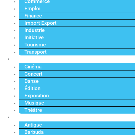
Commerce
Emploi
Finance
Import Export
Industrie
Initiative
Tourisme
Transport
Culture
Cinéma
Concert
Danse
Édition
Exposition
Musique
Théâtre
Caraïbe
Antigue
Barbuda