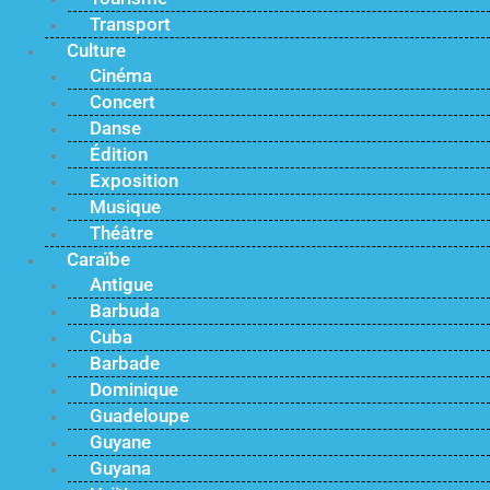
Transport
Culture
Cinéma
Concert
Danse
Édition
Exposition
Musique
Théâtre
Caraïbe
Antigue
Barbuda
Cuba
Barbade
Dominique
Guadeloupe
Guyane
Guyana