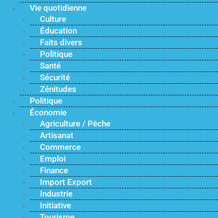
Vie quotidienne
Culture
Éducation
Faits divers
Politique
Santé
Sécurité
Zénitudes
Politique
Économie
Agriculture / Pêche
Artisanat
Commerce
Emploi
Finance
Import Export
Industrie
Initiative
Tourisme