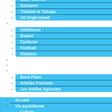
Suriname
Trinidad et Tobago
US Virgin Island
Sport
Athlétisme
Basket
Cyclisme
Football
Natation
Reportages
Vidéos
Actu Premium
Bons Plans
Articles Premium
Les Antilles Agricoles
Accueil
Vie quotidienne
Culture