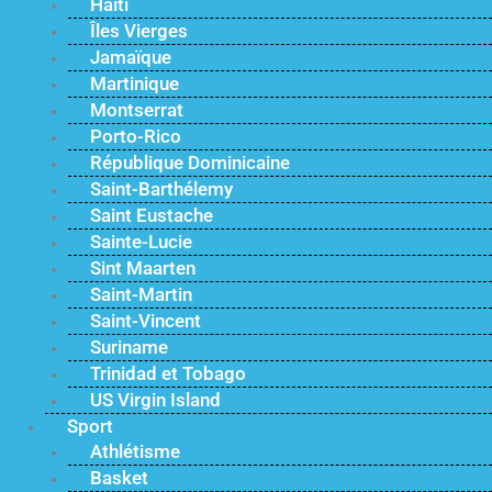
Haïti
Îles Vierges
Jamaïque
Martinique
Montserrat
Porto-Rico
République Dominicaine
Saint-Barthélemy
Saint Eustache
Sainte-Lucie
Sint Maarten
Saint-Martin
Saint-Vincent
Suriname
Trinidad et Tobago
US Virgin Island
Sport
Athlétisme
Basket