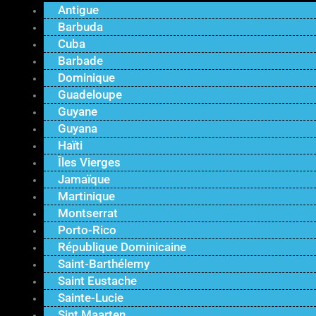
Antigue
Barbuda
Cuba
Barbade
Dominique
Guadeloupe
Guyane
Guyana
Haïti
Îles Vierges
Jamaïque
Martinique
Montserrat
Porto-Rico
République Dominicaine
Saint-Barthélemy
Saint Eustache
Sainte-Lucie
Sint Maarten