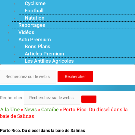
Cyclisme
Football
Natation
Reportages
Vidéos
Actu Premium
Bons Plans
Articles Premium
Les Antilles Agricoles
Rechercher
Rechercher
A la Une
»
News
»
Caraïbe
»
Porto Rico. Du diesel dans la
baie de Salinas
Porto Rico. Du diesel dans la baie de Salinas