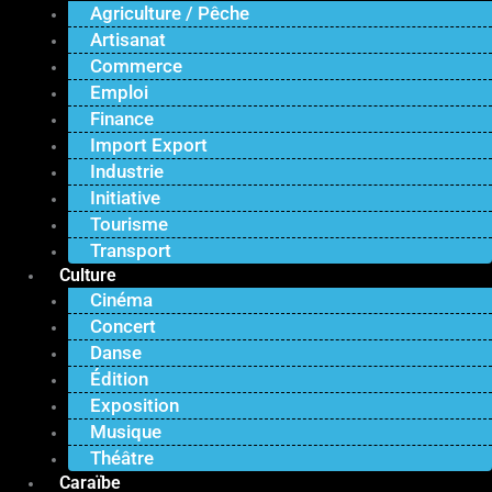
Agriculture / Pêche
Artisanat
Commerce
Emploi
Finance
Import Export
Industrie
Initiative
Tourisme
Transport
Culture
Cinéma
Concert
Danse
Édition
Exposition
Musique
Théâtre
Caraïbe