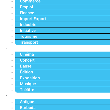
Commerce
Emploi
Finance
Import Export
Industrie
Initiative
Tourisme
Transport
Culture
Cinéma
Concert
Danse
Édition
Exposition
Musique
Théâtre
Caraïbe
Antigue
Barbuda