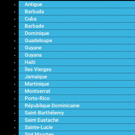
Antigue
Barbuda
Cuba
Barbade
Dominique
Guadeloupe
Guyane
Guyana
Haïti
Îles Vierges
Jamaïque
Martinique
Montserrat
Porto-Rico
République Dominicaine
Saint-Barthélemy
Saint Eustache
Sainte-Lucie
Sint Maarten