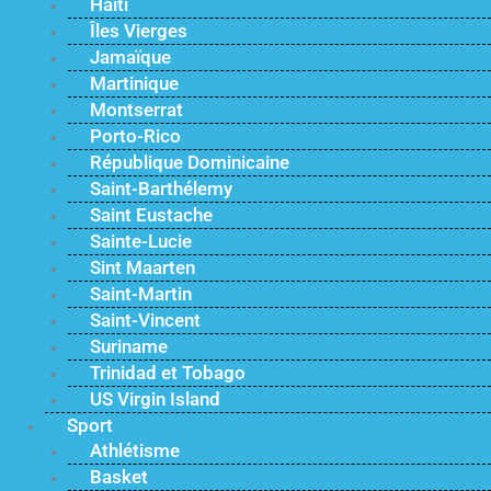
Haïti
Îles Vierges
Jamaïque
Martinique
Montserrat
Porto-Rico
République Dominicaine
Saint-Barthélemy
Saint Eustache
Sainte-Lucie
Sint Maarten
Saint-Martin
Saint-Vincent
Suriname
Trinidad et Tobago
US Virgin Island
Sport
Athlétisme
Basket