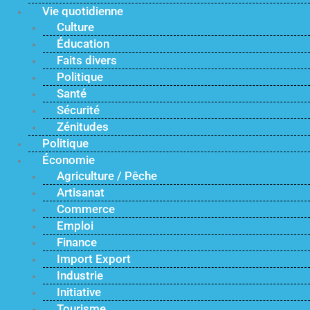
Vie quotidienne
Culture
Éducation
Faits divers
Politique
Santé
Sécurité
Zénitudes
Politique
Économie
Agriculture / Pêche
Artisanat
Commerce
Emploi
Finance
Import Export
Industrie
Initiative
Tourisme