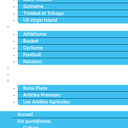
Suriname
Trinidad et Tobago
US Virgin Island
Sport
Athlétisme
Basket
Cyclisme
Football
Natation
Reportages
Vidéos
Actu Premium
Bons Plans
Articles Premium
Les Antilles Agricoles
Accueil
Vie quotidienne
Culture