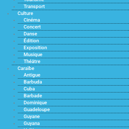
Transport
Culture
Cinéma
Concert
Danse
Édition
Exposition
Musique
Théâtre
Caraïbe
Antigue
Barbuda
Cuba
Barbade
Dominique
Guadeloupe
Guyane
Guyana