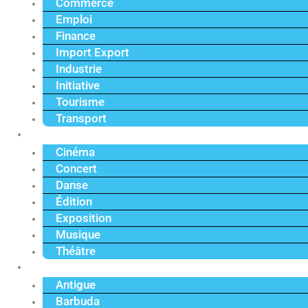
Commerce
Emploi
Finance
Import Export
Industrie
Initiative
Tourisme
Transport
Culture
Cinéma
Concert
Danse
Édition
Exposition
Musique
Théâtre
Caraïbe
Antigue
Barbuda