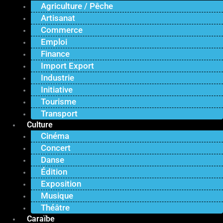
Agriculture / Pêche
Artisanat
Commerce
Emploi
Finance
Import Export
Industrie
Initiative
Tourisme
Transport
Culture
Cinéma
Concert
Danse
Édition
Exposition
Musique
Théâtre
Caraïbe