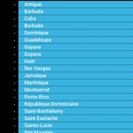
Antigue
Barbuda
Cuba
Barbade
Dominique
Guadeloupe
Guyane
Guyana
Haïti
Îles Vierges
Jamaïque
Martinique
Montserrat
Porto-Rico
République Dominicaine
Saint-Barthélemy
Saint Eustache
Sainte-Lucie
Sint Maarten