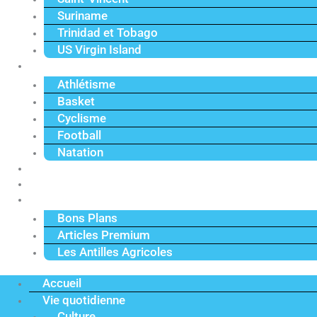
Suriname
Trinidad et Tobago
US Virgin Island
Sport
Athlétisme
Basket
Cyclisme
Football
Natation
Reportages
Vidéos
Actu Premium
Bons Plans
Articles Premium
Les Antilles Agricoles
Accueil
Vie quotidienne
Culture