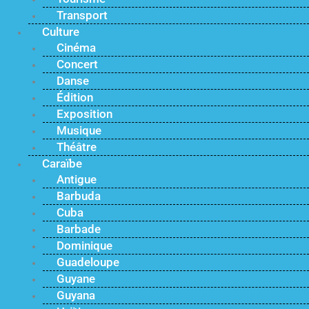
Transport
Culture
Cinéma
Concert
Danse
Édition
Exposition
Musique
Théâtre
Caraïbe
Antigue
Barbuda
Cuba
Barbade
Dominique
Guadeloupe
Guyane
Guyana