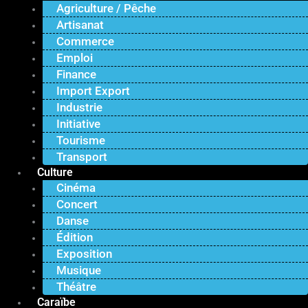
Agriculture / Pêche
Artisanat
Commerce
Emploi
Finance
Import Export
Industrie
Initiative
Tourisme
Transport
Culture
Cinéma
Concert
Danse
Édition
Exposition
Musique
Théâtre
Caraïbe