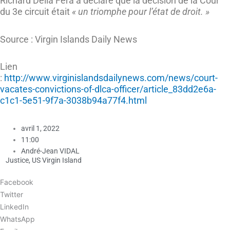
Richard Della Fera a déclaré que la décision de la Cour
du 3e circuit était
« un triomphe pour l’état de droit. »
Source : Virgin Islands Daily News
Lien
:
http://www.virginislandsdailynews.com/news/court-
vacates-convictions-of-dlca-officer/article_83dd2e6a-
c1c1-5e51-9f7a-3038b94a77f4.html
avril 1, 2022
11:00
André-Jean VIDAL
Justice
,
US Virgin Island
Facebook
Twitter
LinkedIn
WhatsApp