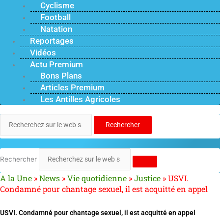
Cyclisme
Football
Natation
Reportages
Vidéos
Actu Premium
Bons Plans
Articles Premium
Les Antilles Agricoles
Rechercher
Rechercher
A la Une
»
News
»
Vie quotidienne
»
Justice
»
USVI.
Condamné pour chantage sexuel, il est acquitté en appel
USVI. Condamné pour chantage sexuel, il est acquitté en appel