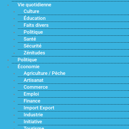
Vie quotidienne
Culture
Éducation
Faits divers
Politique
Santé
Sécurité
Zénitudes
Politique
Économie
Agriculture / Pêche
Artisanat
Commerce
Emploi
Finance
Import Export
Industrie
Initiative
Tourisme