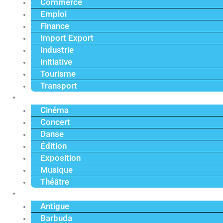
Commerce
Emploi
Finance
Import Export
Industrie
Initiative
Tourisme
Transport
Culture
Cinéma
Concert
Danse
Édition
Exposition
Musique
Théâtre
Caraïbe
Antigue
Barbuda