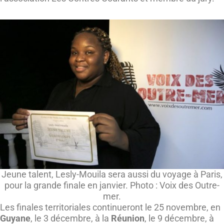
Jeune talent, Lesly-Mouila sera aussi du voyage à Paris,
pour la grande finale en janvier. Photo : Voix des Outre-
mer.
Les finales territoriales continueront le 25 novembre, en
Guyane
, le 3 décembre, à la
Réunion
, le 9 décembre, à