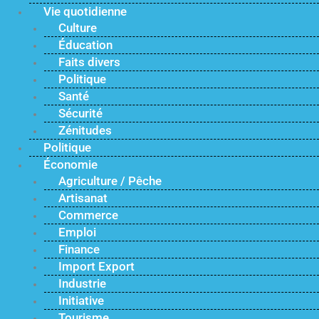
Vie quotidienne
Culture
Éducation
Faits divers
Politique
Santé
Sécurité
Zénitudes
Politique
Économie
Agriculture / Pêche
Artisanat
Commerce
Emploi
Finance
Import Export
Industrie
Initiative
Tourisme