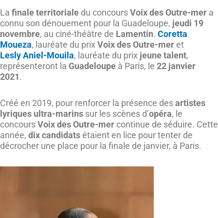
La
finale territoriale
du concours
Voix des Outre-mer
a
connu son dénouement pour la Guadeloupe,
jeudi 19
novembre
, au ciné-théâtre de
Lamentin
.
Coretta
Moueza
, lauréate du prix
Voix des Outre-mer
et
Lesly Aniel-Mouila
, lauréate du prix
jeune talent
,
représenteront la
Guadeloupe
à Paris, le
22 janvier
2021
.
Créé en 2019, pour renforcer la présence des
artistes
lyriques ultra-marins
sur les scènes d’
opéra
, le
concours
Voix des Outre-mer
continue de séduire. Cette
année,
dix candidats
étaient en lice pour tenter de
décrocher une place pour la finale de janvier, à Paris.