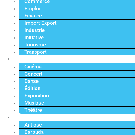
Commerce
Emploi
Finance
Import Export
Industrie
Initiative
Tourisme
Transport
Culture
Cinéma
Concert
Danse
Édition
Exposition
Musique
Théâtre
Caraïbe
Antigue
Barbuda