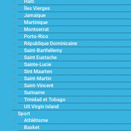
Haïti
Îles Vierges
Jamaïque
Martinique
Montserrat
Porto-Rico
République Dominicaine
Saint-Barthélemy
Saint Eustache
Sainte-Lucie
Sint Maarten
Saint-Martin
Saint-Vincent
Suriname
Trinidad et Tobago
US Virgin Island
Sport
Athlétisme
Basket