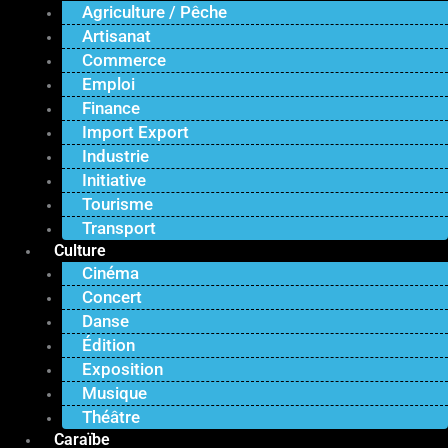
Agriculture / Pêche
Artisanat
Commerce
Emploi
Finance
Import Export
Industrie
Initiative
Tourisme
Transport
Culture
Cinéma
Concert
Danse
Édition
Exposition
Musique
Théâtre
Caraïbe