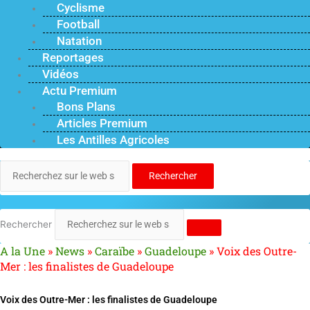
Cyclisme
Football
Natation
Reportages
Vidéos
Actu Premium
Bons Plans
Articles Premium
Les Antilles Agricoles
Rechercher
Rechercher
A la Une
»
News
»
Caraïbe
»
Guadeloupe
»
Voix des Outre-
Mer : les finalistes de Guadeloupe
Voix des Outre-Mer : les finalistes de Guadeloupe