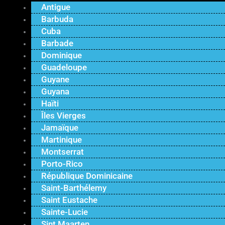
Antigue
Barbuda
Cuba
Barbade
Dominique
Guadeloupe
Guyane
Guyana
Haïti
Îles Vierges
Jamaïque
Martinique
Montserrat
Porto-Rico
République Dominicaine
Saint-Barthélemy
Saint Eustache
Sainte-Lucie
Sint Maarten