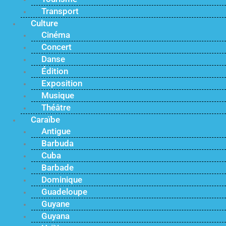
Transport
Culture
Cinéma
Concert
Danse
Édition
Exposition
Musique
Théâtre
Caraïbe
Antigue
Barbuda
Cuba
Barbade
Dominique
Guadeloupe
Guyane
Guyana