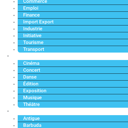
Commerce
Emploi
Finance
Import Export
Industrie
Initiative
Tourisme
Transport
Culture
Cinéma
Concert
Danse
Édition
Exposition
Musique
Théâtre
Caraïbe
Antigue
Barbuda