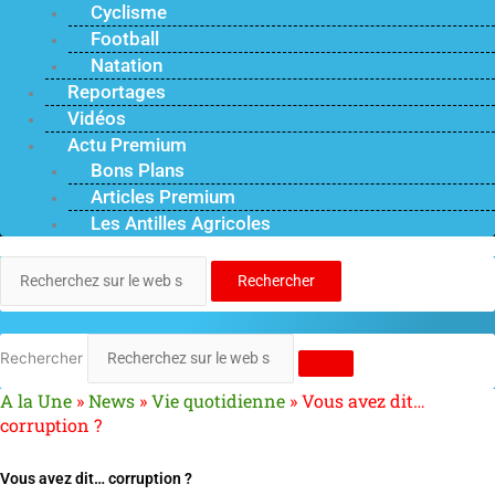
Cyclisme
Football
Natation
Reportages
Vidéos
Actu Premium
Bons Plans
Articles Premium
Les Antilles Agricoles
Rechercher
Rechercher
A la Une
»
News
»
Vie quotidienne
»
Vous avez dit…
corruption ?
Vous avez dit… corruption ?