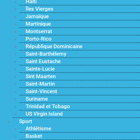
Haïti
Îles Vierges
Jamaïque
Martinique
Montserrat
Porto-Rico
République Dominicaine
Saint-Barthélemy
Saint Eustache
Sainte-Lucie
Sint Maarten
Saint-Martin
Saint-Vincent
Suriname
Trinidad et Tobago
US Virgin Island
Sport
Athlétisme
Basket