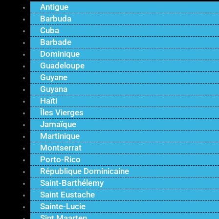
Antigue
Barbuda
Cuba
Barbade
Dominique
Guadeloupe
Guyane
Guyana
Haïti
Îles Vierges
Jamaïque
Martinique
Montserrat
Porto-Rico
République Dominicaine
Saint-Barthélemy
Saint Eustache
Sainte-Lucie
Sint Maarten