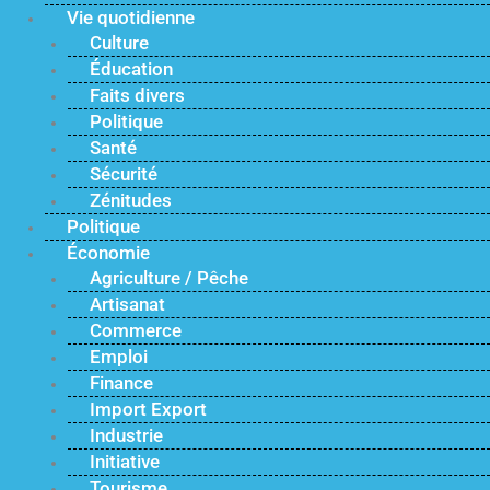
Vie quotidienne
Culture
Éducation
Faits divers
Politique
Santé
Sécurité
Zénitudes
Politique
Économie
Agriculture / Pêche
Artisanat
Commerce
Emploi
Finance
Import Export
Industrie
Initiative
Tourisme