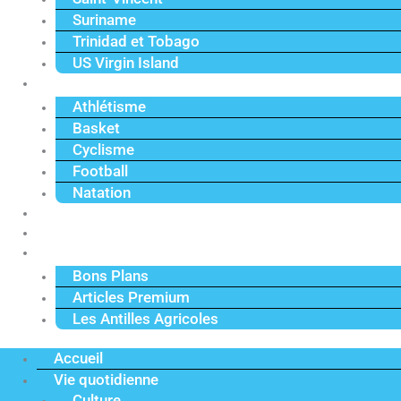
Suriname
Trinidad et Tobago
US Virgin Island
Sport
Athlétisme
Basket
Cyclisme
Football
Natation
Reportages
Vidéos
Actu Premium
Bons Plans
Articles Premium
Les Antilles Agricoles
Accueil
Vie quotidienne
Culture