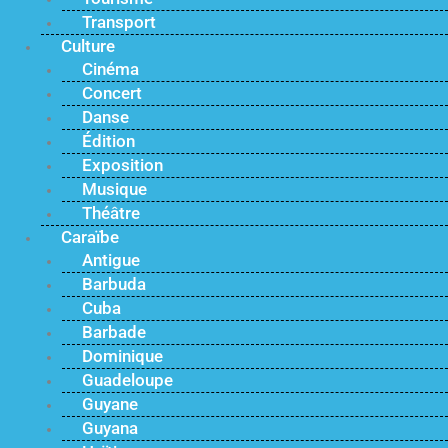
Transport
Culture
Cinéma
Concert
Danse
Édition
Exposition
Musique
Théâtre
Caraïbe
Antigue
Barbuda
Cuba
Barbade
Dominique
Guadeloupe
Guyane
Guyana