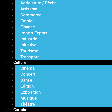
Agriculture / Pêche
Artisanat
Commerce
Emploi
Finance
Import Export
Industrie
Initiative
Tourisme
Transport
Culture
Cinéma
Concert
Danse
Édition
Exposition
Musique
Théâtre
Caraïbe