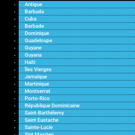
Antigue
Barbuda
Cuba
Barbade
Dominique
Guadeloupe
Guyane
Guyana
Haïti
Îles Vierges
Jamaïque
Martinique
Montserrat
Porto-Rico
République Dominicaine
Saint-Barthélemy
Saint Eustache
Sainte-Lucie
Sint Maarten