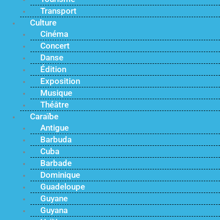
Transport
Culture
Cinéma
Concert
Danse
Édition
Exposition
Musique
Théâtre
Caraïbe
Antigue
Barbuda
Cuba
Barbade
Dominique
Guadeloupe
Guyane
Guyana