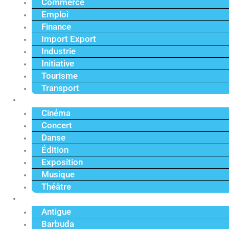
Commerce
Emploi
Finance
Import Export
Industrie
Initiative
Tourisme
Transport
Culture
Cinéma
Concert
Danse
Édition
Exposition
Musique
Théâtre
Caraïbe
Antigue
Barbuda