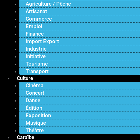
Agriculture / Pêche
Artisanat
Commerce
Emploi
Finance
Import Export
Industrie
Initiative
Tourisme
Transport
Culture
Cinéma
Concert
Danse
Édition
Exposition
Musique
Théâtre
Caraïbe