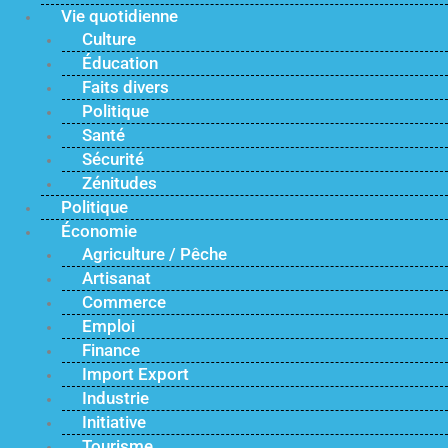
Vie quotidienne
Culture
Éducation
Faits divers
Politique
Santé
Sécurité
Zénitudes
Politique
Économie
Agriculture / Pêche
Artisanat
Commerce
Emploi
Finance
Import Export
Industrie
Initiative
Tourisme