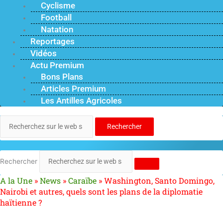
Cyclisme
Football
Natation
Reportages
Vidéos
Actu Premium
Bons Plans
Articles Premium
Les Antilles Agricoles
Rechercher
Rechercher
A la Une
»
News
»
Caraïbe
»
Washington, Santo Domingo,
Nairobi et autres, quels sont les plans de la diplomatie
haïtienne ?