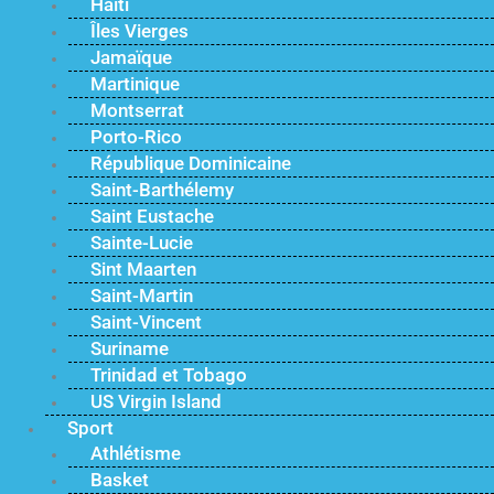
Haïti
Îles Vierges
Jamaïque
Martinique
Montserrat
Porto-Rico
République Dominicaine
Saint-Barthélemy
Saint Eustache
Sainte-Lucie
Sint Maarten
Saint-Martin
Saint-Vincent
Suriname
Trinidad et Tobago
US Virgin Island
Sport
Athlétisme
Basket