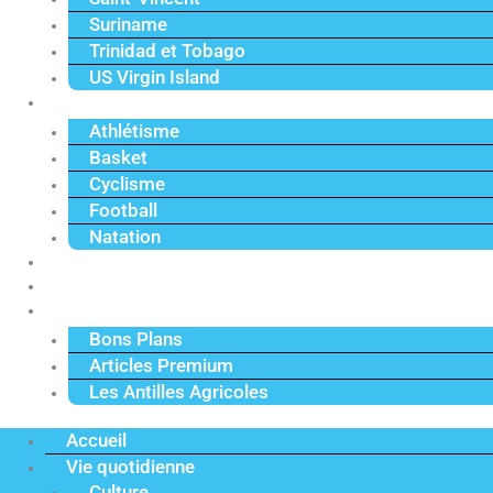
Suriname
Trinidad et Tobago
US Virgin Island
Sport
Athlétisme
Basket
Cyclisme
Football
Natation
Reportages
Vidéos
Actu Premium
Bons Plans
Articles Premium
Les Antilles Agricoles
Accueil
Vie quotidienne
Culture