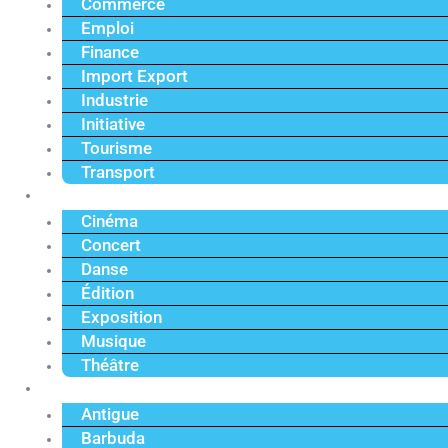
Commerce
Emploi
Finance
Import Export
Industrie
Initiative
Tourisme
Transport
Culture
Cinéma
Concert
Danse
Édition
Exposition
Musique
Théâtre
Caraïbe
Antigue
Barbuda