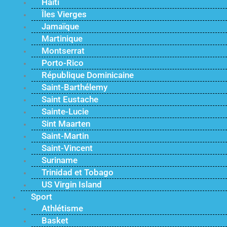
Haïti
Îles Vierges
Jamaïque
Martinique
Montserrat
Porto-Rico
République Dominicaine
Saint-Barthélemy
Saint Eustache
Sainte-Lucie
Sint Maarten
Saint-Martin
Saint-Vincent
Suriname
Trinidad et Tobago
US Virgin Island
Sport
Athlétisme
Basket