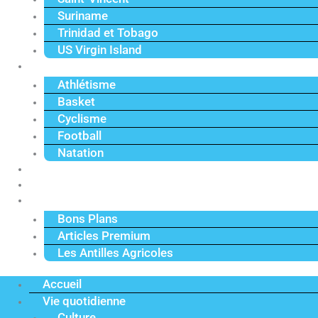
Suriname
Trinidad et Tobago
US Virgin Island
Sport
Athlétisme
Basket
Cyclisme
Football
Natation
Reportages
Vidéos
Actu Premium
Bons Plans
Articles Premium
Les Antilles Agricoles
Accueil
Vie quotidienne
Culture