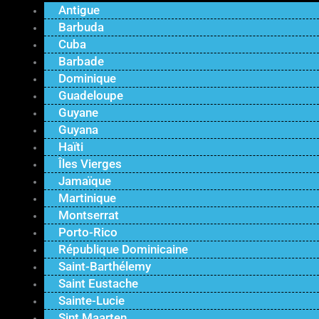
Antigue
Barbuda
Cuba
Barbade
Dominique
Guadeloupe
Guyane
Guyana
Haïti
Îles Vierges
Jamaïque
Martinique
Montserrat
Porto-Rico
République Dominicaine
Saint-Barthélemy
Saint Eustache
Sainte-Lucie
Sint Maarten