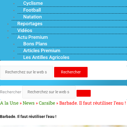
Cyclisme
Football
Natation
Reportages
Vidéos
Actu Premium
Bons Plans
Articles Premium
Les Antilles Agricoles
Rechercher
Rechercher
A la Une
»
News
»
Caraïbe
»
Barbade. Il faut réutiliser l’eau !
Barbade. Il faut réutiliser l’eau !