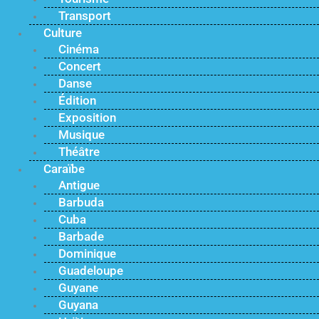
Transport
Culture
Cinéma
Concert
Danse
Édition
Exposition
Musique
Théâtre
Caraïbe
Antigue
Barbuda
Cuba
Barbade
Dominique
Guadeloupe
Guyane
Guyana