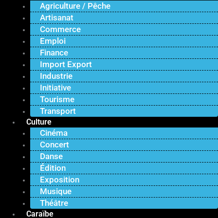
Agriculture / Pêche
Artisanat
Commerce
Emploi
Finance
Import Export
Industrie
Initiative
Tourisme
Transport
Culture
Cinéma
Concert
Danse
Édition
Exposition
Musique
Théâtre
Caraïbe