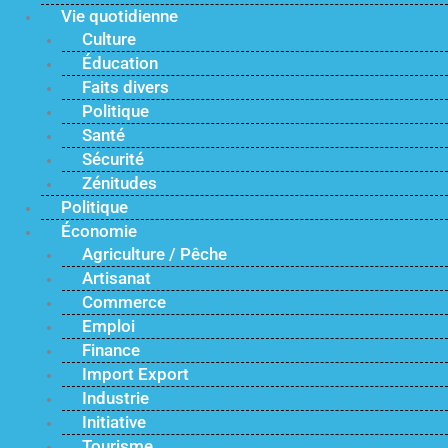
Vie quotidienne
Culture
Éducation
Faits divers
Politique
Santé
Sécurité
Zénitudes
Politique
Économie
Agriculture / Pêche
Artisanat
Commerce
Emploi
Finance
Import Export
Industrie
Initiative
Tourisme