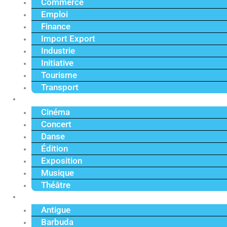
Commerce
Emploi
Finance
Import Export
Industrie
Initiative
Tourisme
Transport
Culture
Cinéma
Concert
Danse
Édition
Exposition
Musique
Théâtre
Caraïbe
Antigue
Barbuda