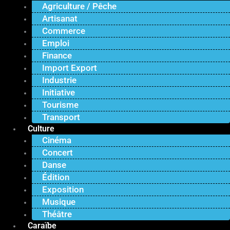
Agriculture / Pêche
Artisanat
Commerce
Emploi
Finance
Import Export
Industrie
Initiative
Tourisme
Transport
Culture
Cinéma
Concert
Danse
Édition
Exposition
Musique
Théâtre
Caraïbe