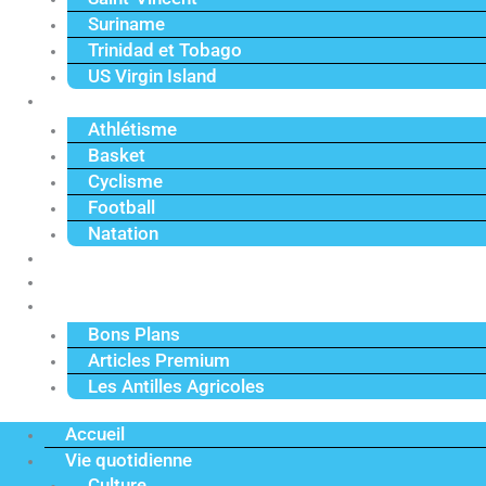
Suriname
Trinidad et Tobago
US Virgin Island
Sport
Athlétisme
Basket
Cyclisme
Football
Natation
Reportages
Vidéos
Actu Premium
Bons Plans
Articles Premium
Les Antilles Agricoles
Accueil
Vie quotidienne
Culture