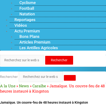
Cyclisme
Football
Natation
Reportages
Vidéos
Actu Premium
Bons Plans
Articles Premium
Les Antilles Agricoles
Rechercher
Rechercher
A la Une
»
News
»
Caraïbe
»
Jamaïque. Un couvre-feu de 48
heures instauré à Kingston
Jamaïque. Un couvre-feu de 48 heures instauré à Kingston