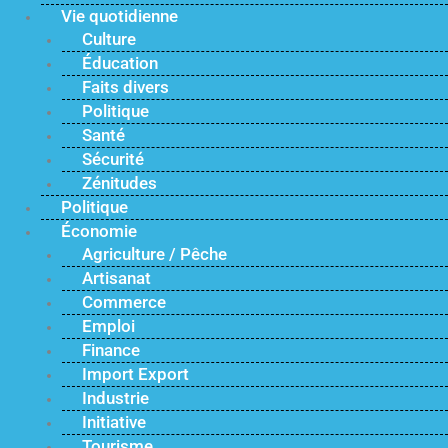
Vie quotidienne
Culture
Éducation
Faits divers
Politique
Santé
Sécurité
Zénitudes
Politique
Économie
Agriculture / Pêche
Artisanat
Commerce
Emploi
Finance
Import Export
Industrie
Initiative
Tourisme