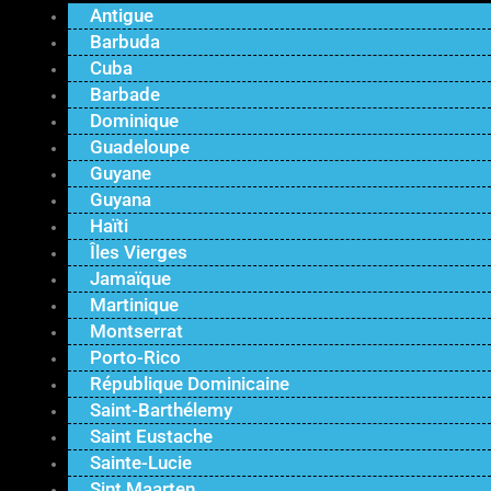
Antigue
Barbuda
Cuba
Barbade
Dominique
Guadeloupe
Guyane
Guyana
Haïti
Îles Vierges
Jamaïque
Martinique
Montserrat
Porto-Rico
République Dominicaine
Saint-Barthélemy
Saint Eustache
Sainte-Lucie
Sint Maarten