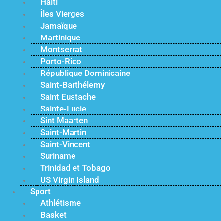
Haïti
Îles Vierges
Jamaïque
Martinique
Montserrat
Porto-Rico
République Dominicaine
Saint-Barthélemy
Saint Eustache
Sainte-Lucie
Sint Maarten
Saint-Martin
Saint-Vincent
Suriname
Trinidad et Tobago
US Virgin Island
Sport
Athlétisme
Basket