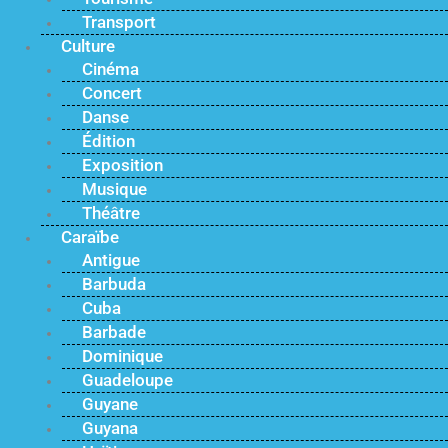
Transport
Culture
Cinéma
Concert
Danse
Édition
Exposition
Musique
Théâtre
Caraïbe
Antigue
Barbuda
Cuba
Barbade
Dominique
Guadeloupe
Guyane
Guyana