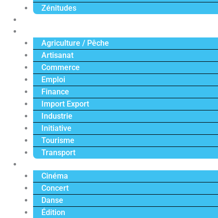
Zénitudes
Politique
Économie
Agriculture / Pêche
Artisanat
Commerce
Emploi
Finance
Import Export
Industrie
Initiative
Tourisme
Transport
Culture
Cinéma
Concert
Danse
Édition