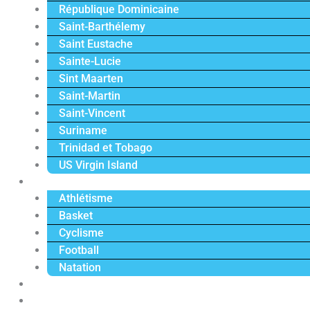
République Dominicaine
Saint-Barthélemy
Saint Eustache
Sainte-Lucie
Sint Maarten
Saint-Martin
Saint-Vincent
Suriname
Trinidad et Tobago
US Virgin Island
Sport
Athlétisme
Basket
Cyclisme
Football
Natation
Reportages
Vidéos