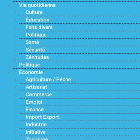
Vie quotidienne
Culture
Éducation
Faits divers
Politique
Santé
Sécurité
Zénitudes
Politique
Économie
Agriculture / Pêche
Artisanat
Commerce
Emploi
Finance
Import Export
Industrie
Initiative
Tourisme