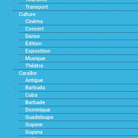
Transport
Culture
Cinéma
Concert
Danse
Édition
Exposition
Musique
Théâtre
Caraïbe
Antigue
Barbuda
Cuba
Barbade
Dominique
Guadeloupe
Guyane
Guyana