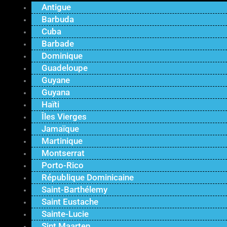
Antigue
Barbuda
Cuba
Barbade
Dominique
Guadeloupe
Guyane
Guyana
Haïti
Îles Vierges
Jamaïque
Martinique
Montserrat
Porto-Rico
République Dominicaine
Saint-Barthélemy
Saint Eustache
Sainte-Lucie
Sint Maarten