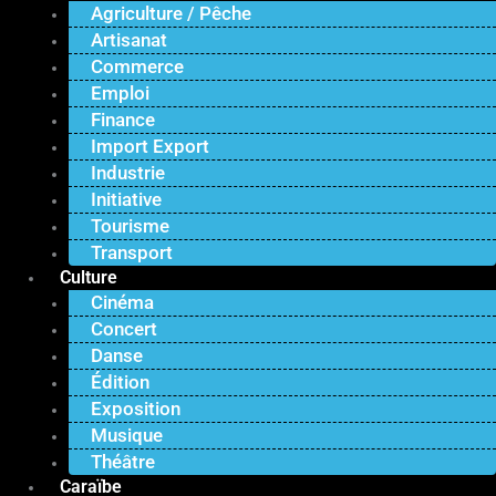
Agriculture / Pêche
Artisanat
Commerce
Emploi
Finance
Import Export
Industrie
Initiative
Tourisme
Transport
Culture
Cinéma
Concert
Danse
Édition
Exposition
Musique
Théâtre
Caraïbe