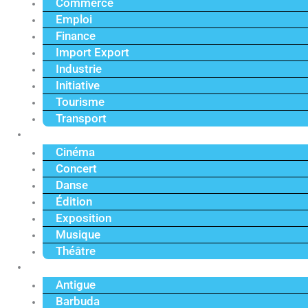
Commerce
Emploi
Finance
Import Export
Industrie
Initiative
Tourisme
Transport
Culture
Cinéma
Concert
Danse
Édition
Exposition
Musique
Théâtre
Caraïbe
Antigue
Barbuda