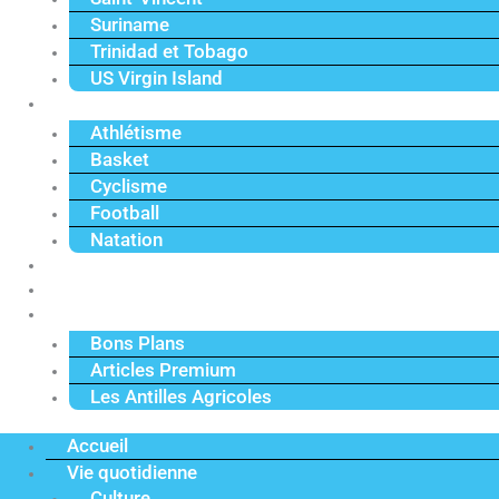
Suriname
Trinidad et Tobago
US Virgin Island
Sport
Athlétisme
Basket
Cyclisme
Football
Natation
Reportages
Vidéos
Actu Premium
Bons Plans
Articles Premium
Les Antilles Agricoles
Accueil
Vie quotidienne
Culture