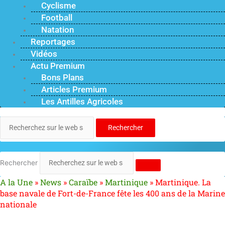
Cyclisme
Football
Natation
Reportages
Vidéos
Actu Premium
Bons Plans
Articles Premium
Les Antilles Agricoles
Rechercher
Rechercher
A la Une
»
News
»
Caraïbe
»
Martinique
»
Martinique. La
base navale de Fort-de-France fête les 400 ans de la Marine
nationale