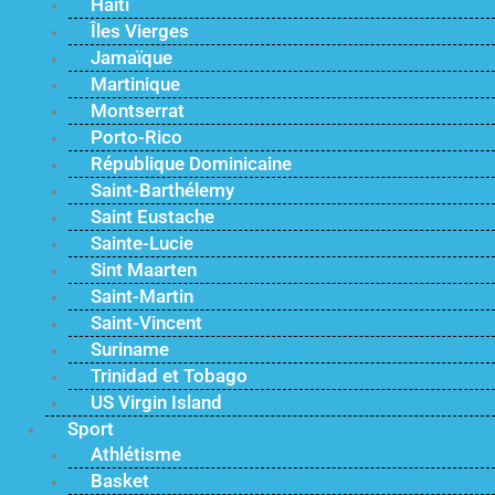
Haïti
Îles Vierges
Jamaïque
Martinique
Montserrat
Porto-Rico
République Dominicaine
Saint-Barthélemy
Saint Eustache
Sainte-Lucie
Sint Maarten
Saint-Martin
Saint-Vincent
Suriname
Trinidad et Tobago
US Virgin Island
Sport
Athlétisme
Basket