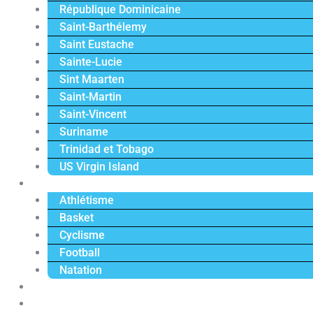
République Dominicaine
Saint-Barthélemy
Saint Eustache
Sainte-Lucie
Sint Maarten
Saint-Martin
Saint-Vincent
Suriname
Trinidad et Tobago
US Virgin Island
Sport
Athlétisme
Basket
Cyclisme
Football
Natation
Reportages
Vidéos