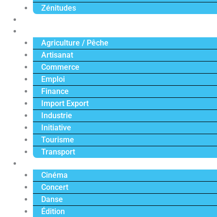
Zénitudes
Politique
Économie
Agriculture / Pêche
Artisanat
Commerce
Emploi
Finance
Import Export
Industrie
Initiative
Tourisme
Transport
Culture
Cinéma
Concert
Danse
Édition