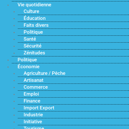
Vie quotidienne
Culture
Éducation
Faits divers
Politique
Santé
Sécurité
Zénitudes
Politique
Économie
Agriculture / Pêche
Artisanat
Commerce
Emploi
Finance
Import Export
Industrie
Initiative
Tourisme