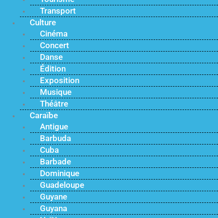
Transport
Culture
Cinéma
Concert
Danse
Édition
Exposition
Musique
Théâtre
Caraïbe
Antigue
Barbuda
Cuba
Barbade
Dominique
Guadeloupe
Guyane
Guyana