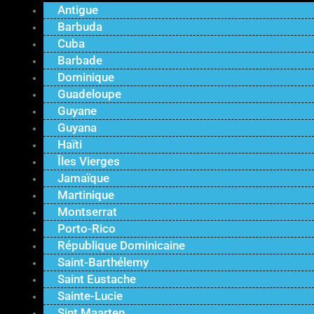
Antigue
Barbuda
Cuba
Barbade
Dominique
Guadeloupe
Guyane
Guyana
Haïti
Îles Vierges
Jamaïque
Martinique
Montserrat
Porto-Rico
République Dominicaine
Saint-Barthélemy
Saint Eustache
Sainte-Lucie
Sint Maarten