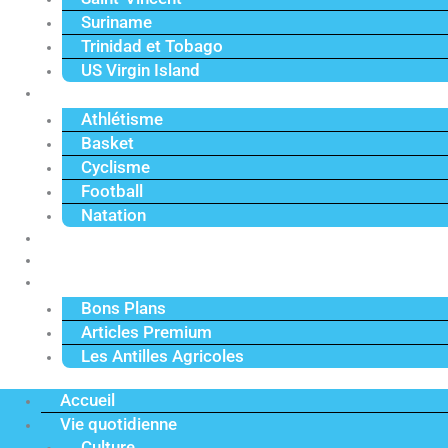
Suriname
Trinidad et Tobago
US Virgin Island
Sport
Athlétisme
Basket
Cyclisme
Football
Natation
Reportages
Vidéos
Actu Premium
Bons Plans
Articles Premium
Les Antilles Agricoles
Accueil
Vie quotidienne
Culture