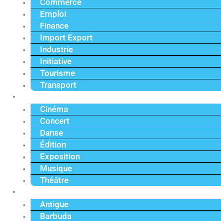
Commerce
Emploi
Finance
Import Export
Industrie
Initiative
Tourisme
Transport
Culture
Cinéma
Concert
Danse
Édition
Exposition
Musique
Théâtre
Caraïbe
Antigue
Barbuda