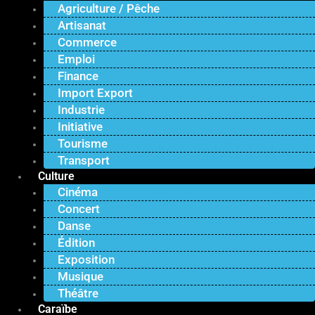
Agriculture / Pêche
Artisanat
Commerce
Emploi
Finance
Import Export
Industrie
Initiative
Tourisme
Transport
Culture
Cinéma
Concert
Danse
Édition
Exposition
Musique
Théâtre
Caraïbe