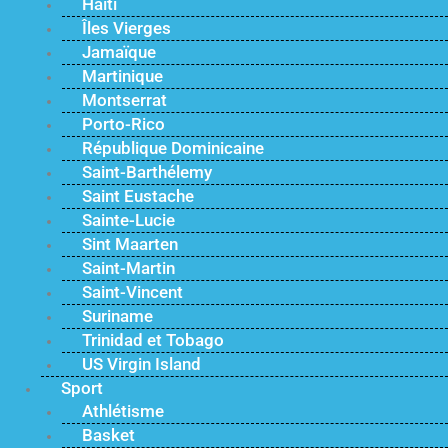
Haïti
Îles Vierges
Jamaïque
Martinique
Montserrat
Porto-Rico
République Dominicaine
Saint-Barthélemy
Saint Eustache
Sainte-Lucie
Sint Maarten
Saint-Martin
Saint-Vincent
Suriname
Trinidad et Tobago
US Virgin Island
Sport
Athlétisme
Basket