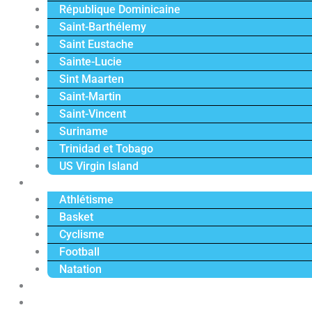
République Dominicaine
Saint-Barthélemy
Saint Eustache
Sainte-Lucie
Sint Maarten
Saint-Martin
Saint-Vincent
Suriname
Trinidad et Tobago
US Virgin Island
Sport
Athlétisme
Basket
Cyclisme
Football
Natation
Reportages
Vidéos