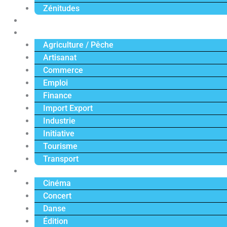
Zénitudes
Politique
Économie
Agriculture / Pêche
Artisanat
Commerce
Emploi
Finance
Import Export
Industrie
Initiative
Tourisme
Transport
Culture
Cinéma
Concert
Danse
Édition