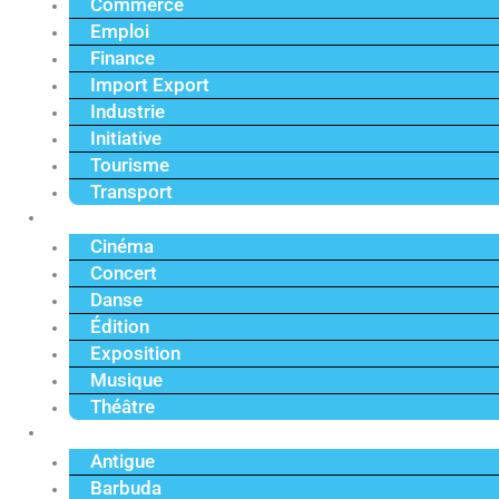
Commerce
Emploi
Finance
Import Export
Industrie
Initiative
Tourisme
Transport
Culture
Cinéma
Concert
Danse
Édition
Exposition
Musique
Théâtre
Caraïbe
Antigue
Barbuda