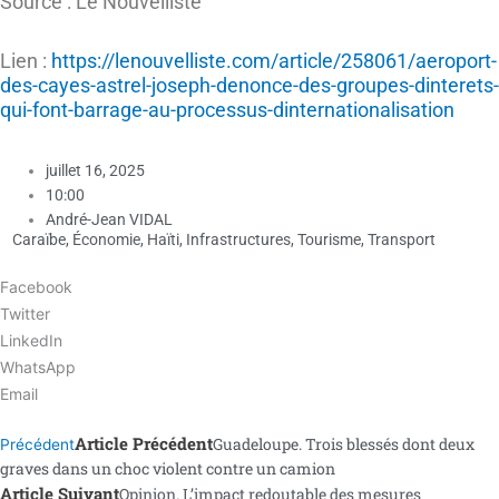
Source : Le Nouvelliste
Lien :
https://lenouvelliste.com/article/258061/aeroport-
des-cayes-astrel-joseph-denonce-des-groupes-dinterets-
qui-font-barrage-au-processus-dinternationalisation
juillet 16, 2025
10:00
André-Jean VIDAL
Caraïbe
,
Économie
,
Haïti
,
Infrastructures
,
Tourisme
,
Transport
Facebook
Twitter
LinkedIn
WhatsApp
Email
Article Précédent
Guadeloupe. Trois blessés dont deux
Précédent
graves dans un choc violent contre un camion
Article Suivant
Opinion. L’impact redoutable des mesures