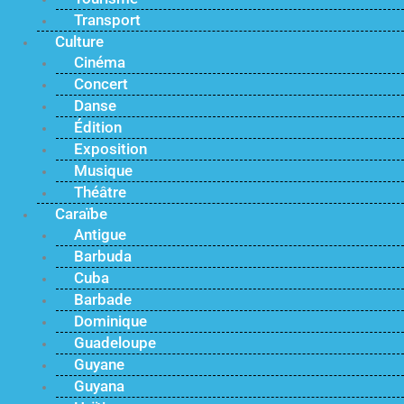
Transport
Culture
Cinéma
Concert
Danse
Édition
Exposition
Musique
Théâtre
Caraïbe
Antigue
Barbuda
Cuba
Barbade
Dominique
Guadeloupe
Guyane
Guyana