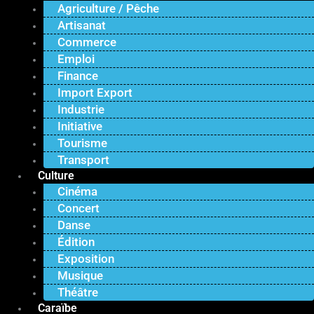
Agriculture / Pêche
Artisanat
Commerce
Emploi
Finance
Import Export
Industrie
Initiative
Tourisme
Transport
Culture
Cinéma
Concert
Danse
Édition
Exposition
Musique
Théâtre
Caraïbe