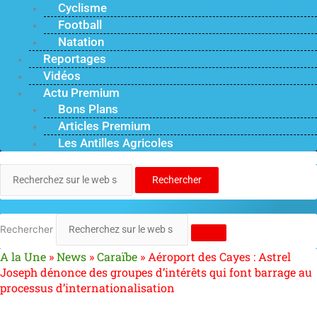
Cyclisme
Football
Natation
Reportages
Vidéos
Actu Premium
Bons Plans
Articles Premium
Les Antilles Agricoles
Rechercher
Rechercher
A la Une
»
News
»
Caraïbe
»
Aéroport des Cayes : Astrel
Joseph dénonce des groupes d’intérêts qui font barrage au
processus d’internationalisation