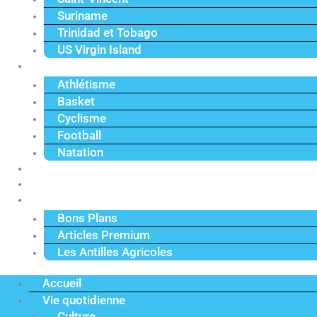
Suriname
Trinidad et Tobago
US Virgin Island
Sport
Athlétisme
Basket
Cyclisme
Football
Natation
Reportages
Vidéos
Actu Premium
Bons Plans
Articles Premium
Les Antilles Agricoles
Accueil
Vie quotidienne
Culture