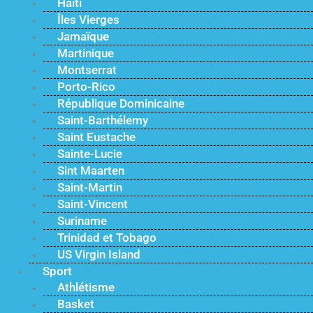
Haïti
Îles Vierges
Jamaïque
Martinique
Montserrat
Porto-Rico
République Dominicaine
Saint-Barthélemy
Saint Eustache
Sainte-Lucie
Sint Maarten
Saint-Martin
Saint-Vincent
Suriname
Trinidad et Tobago
US Virgin Island
Sport
Athlétisme
Basket