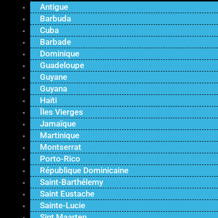
Antigue
Barbuda
Cuba
Barbade
Dominique
Guadeloupe
Guyane
Guyana
Haïti
Îles Vierges
Jamaïque
Martinique
Montserrat
Porto-Rico
République Dominicaine
Saint-Barthélemy
Saint Eustache
Sainte-Lucie
Sint Maarten