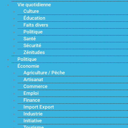
Vie quotidienne
Culture
Éducation
Faits divers
Politique
Santé
Sécurité
Zénitudes
Politique
Économie
Agriculture / Pêche
Artisanat
Commerce
Emploi
Finance
Import Export
Industrie
Initiative
Tourisme