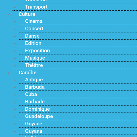
Transport
Culture
Cinéma
Concert
Danse
Édition
Exposition
Musique
Théâtre
Caraïbe
Antigue
Barbuda
Cuba
Barbade
Dominique
Guadeloupe
Guyane
Guyana