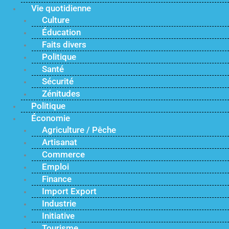
Vie quotidienne
Culture
Éducation
Faits divers
Politique
Santé
Sécurité
Zénitudes
Politique
Économie
Agriculture / Pêche
Artisanat
Commerce
Emploi
Finance
Import Export
Industrie
Initiative
Tourisme