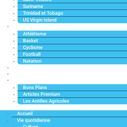
Suriname
Trinidad et Tobago
US Virgin Island
Sport
Athlétisme
Basket
Cyclisme
Football
Natation
Reportages
Vidéos
Actu Premium
Bons Plans
Articles Premium
Les Antilles Agricoles
Accueil
Vie quotidienne
Culture