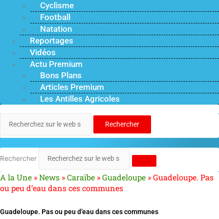
Cyclisme
Football
Natation
Reportages
Vidéos
Actu Premium
Bons Plans
Articles Premium
Les Antilles Agricoles
Rechercher
Rechercher
A la Une
»
News
»
Caraïbe
»
Guadeloupe
»
Guadeloupe. Pas
ou peu d’eau dans ces communes
Guadeloupe. Pas ou peu d’eau dans ces communes