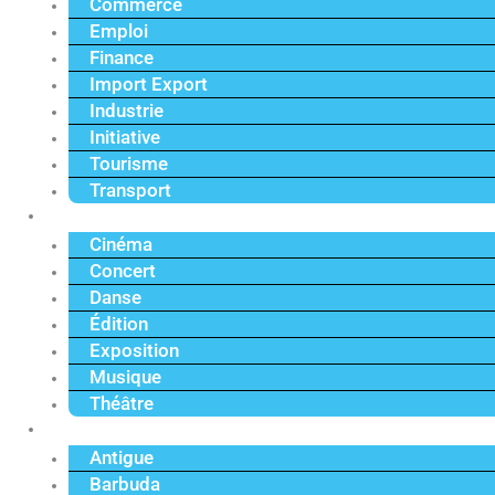
Commerce
Emploi
Finance
Import Export
Industrie
Initiative
Tourisme
Transport
Culture
Cinéma
Concert
Danse
Édition
Exposition
Musique
Théâtre
Caraïbe
Antigue
Barbuda