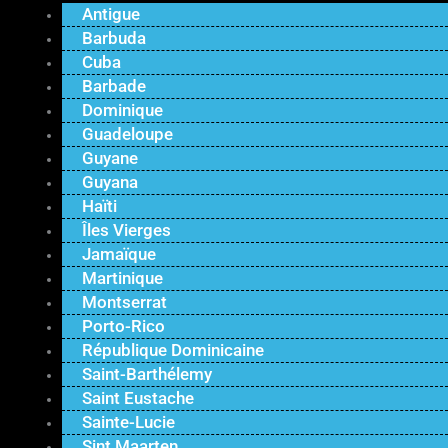
Antigue
Barbuda
Cuba
Barbade
Dominique
Guadeloupe
Guyane
Guyana
Haïti
Îles Vierges
Jamaïque
Martinique
Montserrat
Porto-Rico
République Dominicaine
Saint-Barthélemy
Saint Eustache
Sainte-Lucie
Sint Maarten