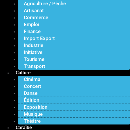
Agriculture / Pêche
Artisanat
Commerce
Emploi
Finance
Import Export
Industrie
Initiative
Tourisme
Transport
Culture
Cinéma
Concert
Danse
Édition
Exposition
Musique
Théâtre
Caraïbe