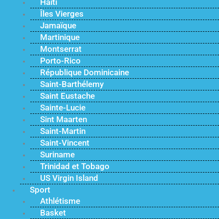
Haïti
Îles Vierges
Jamaïque
Martinique
Montserrat
Porto-Rico
République Dominicaine
Saint-Barthélemy
Saint Eustache
Sainte-Lucie
Sint Maarten
Saint-Martin
Saint-Vincent
Suriname
Trinidad et Tobago
US Virgin Island
Sport
Athlétisme
Basket