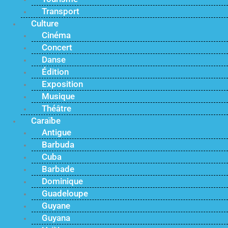
Transport
Culture
Cinéma
Concert
Danse
Édition
Exposition
Musique
Théâtre
Caraïbe
Antigue
Barbuda
Cuba
Barbade
Dominique
Guadeloupe
Guyane
Guyana