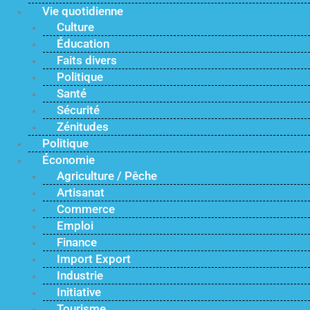
Vie quotidienne
Culture
Éducation
Faits divers
Politique
Santé
Sécurité
Zénitudes
Politique
Économie
Agriculture / Pêche
Artisanat
Commerce
Emploi
Finance
Import Export
Industrie
Initiative
Tourisme