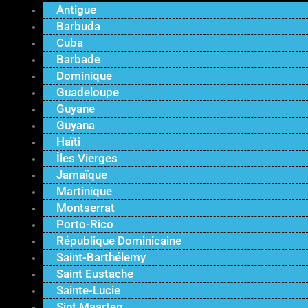
Antigue
Barbuda
Cuba
Barbade
Dominique
Guadeloupe
Guyane
Guyana
Haïti
Îles Vierges
Jamaïque
Martinique
Montserrat
Porto-Rico
République Dominicaine
Saint-Barthélemy
Saint Eustache
Sainte-Lucie
Sint Maarten