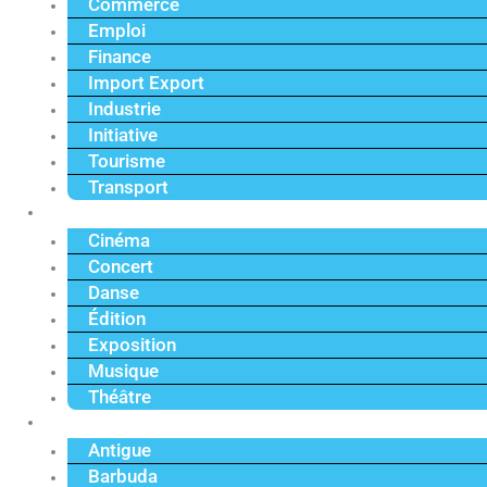
Commerce
Emploi
Finance
Import Export
Industrie
Initiative
Tourisme
Transport
Culture
Cinéma
Concert
Danse
Édition
Exposition
Musique
Théâtre
Caraïbe
Antigue
Barbuda