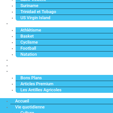
Suriname
Trinidad et Tobago
US Virgin Island
Sport
Athlétisme
Basket
Cyclisme
Football
Natation
Reportages
Vidéos
Actu Premium
Bons Plans
Articles Premium
Les Antilles Agricoles
Accueil
Vie quotidienne
Culture