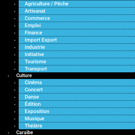
Agriculture / Pêche
Artisanat
Commerce
Emploi
Finance
Import Export
Industrie
Initiative
Tourisme
Transport
Culture
Cinéma
Concert
Danse
Édition
Exposition
Musique
Théâtre
Caraïbe