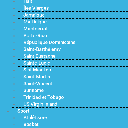
Haïti
Îles Vierges
Jamaïque
Martinique
Montserrat
Porto-Rico
République Dominicaine
Saint-Barthélemy
Saint Eustache
Sainte-Lucie
Sint Maarten
Saint-Martin
Saint-Vincent
Suriname
Trinidad et Tobago
US Virgin Island
Sport
Athlétisme
Basket