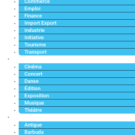
Commerce
Emploi
Finance
Import Export
Industrie
Initiative
Tourisme
Transport
Culture
Cinéma
Concert
Danse
Édition
Exposition
Musique
Théâtre
Caraïbe
Antigue
Barbuda