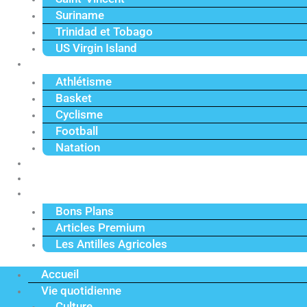
Suriname
Trinidad et Tobago
US Virgin Island
Sport
Athlétisme
Basket
Cyclisme
Football
Natation
Reportages
Vidéos
Actu Premium
Bons Plans
Articles Premium
Les Antilles Agricoles
Accueil
Vie quotidienne
Culture