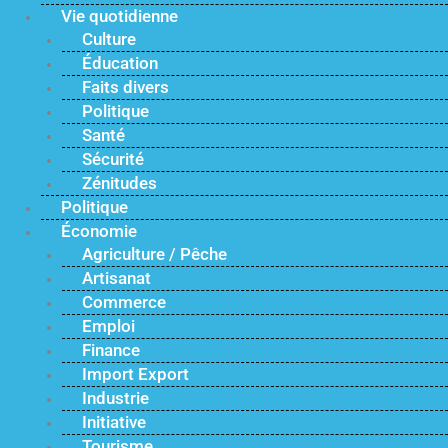
Vie quotidienne
Culture
Éducation
Faits divers
Politique
Santé
Sécurité
Zénitudes
Politique
Économie
Agriculture / Pêche
Artisanat
Commerce
Emploi
Finance
Import Export
Industrie
Initiative
Tourisme