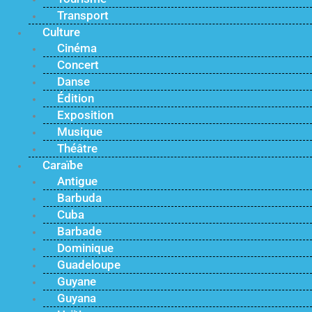
Transport
Culture
Cinéma
Concert
Danse
Édition
Exposition
Musique
Théâtre
Caraïbe
Antigue
Barbuda
Cuba
Barbade
Dominique
Guadeloupe
Guyane
Guyana