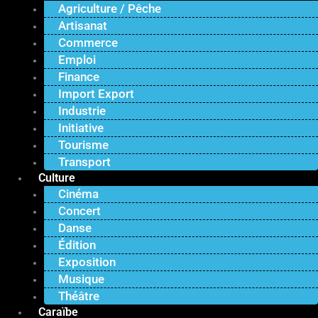
Agriculture / Pêche
Artisanat
Commerce
Emploi
Finance
Import Export
Industrie
Initiative
Tourisme
Transport
Culture
Cinéma
Concert
Danse
Édition
Exposition
Musique
Théâtre
Caraïbe