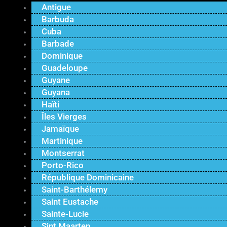
Antigue
Barbuda
Cuba
Barbade
Dominique
Guadeloupe
Guyane
Guyana
Haïti
Îles Vierges
Jamaïque
Martinique
Montserrat
Porto-Rico
République Dominicaine
Saint-Barthélemy
Saint Eustache
Sainte-Lucie
Sint Maarten