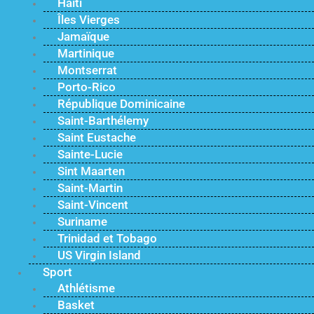
Haïti
Îles Vierges
Jamaïque
Martinique
Montserrat
Porto-Rico
République Dominicaine
Saint-Barthélemy
Saint Eustache
Sainte-Lucie
Sint Maarten
Saint-Martin
Saint-Vincent
Suriname
Trinidad et Tobago
US Virgin Island
Sport
Athlétisme
Basket