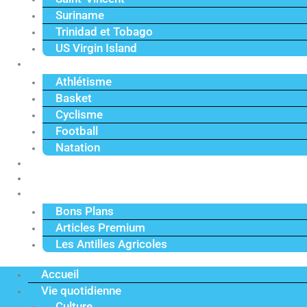
Suriname
Trinidad et Tobago
US Virgin Island
Sport
Athlétisme
Basket
Cyclisme
Football
Natation
Reportages
Vidéos
Actu Premium
Bons Plans
Articles Premium
Les Antilles Agricoles
Accueil
Vie quotidienne
Culture