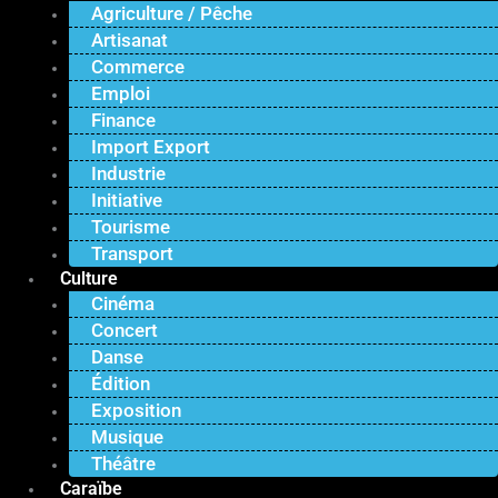
Agriculture / Pêche
Artisanat
Commerce
Emploi
Finance
Import Export
Industrie
Initiative
Tourisme
Transport
Culture
Cinéma
Concert
Danse
Édition
Exposition
Musique
Théâtre
Caraïbe