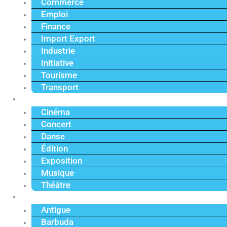
Commerce
Emploi
Finance
Import Export
Industrie
Initiative
Tourisme
Transport
Culture
Cinéma
Concert
Danse
Édition
Exposition
Musique
Théâtre
Caraïbe
Antigue
Barbuda