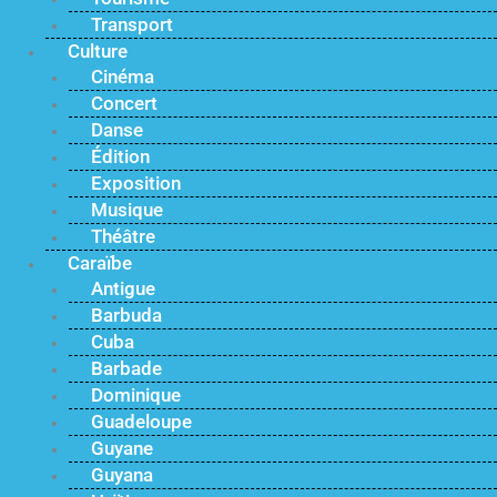
Transport
Culture
Cinéma
Concert
Danse
Édition
Exposition
Musique
Théâtre
Caraïbe
Antigue
Barbuda
Cuba
Barbade
Dominique
Guadeloupe
Guyane
Guyana