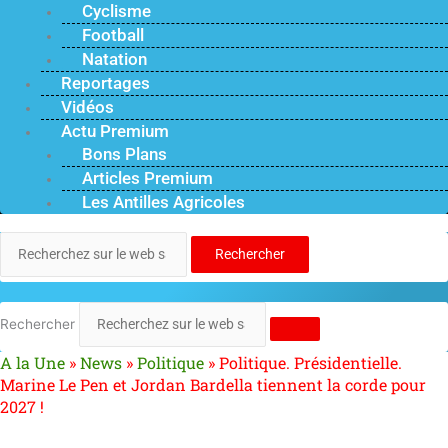
Cyclisme
Football
Natation
Reportages
Vidéos
Actu Premium
Bons Plans
Articles Premium
Les Antilles Agricoles
Rechercher
Rechercher
A la Une
»
News
»
Politique
»
Politique. Présidentielle.
Marine Le Pen et Jordan Bardella tiennent la corde pour
2027 !