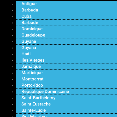
Antigue
Barbuda
Cuba
Barbade
Dominique
Guadeloupe
Guyane
Guyana
Haïti
Îles Vierges
Jamaïque
Martinique
Montserrat
Porto-Rico
République Dominicaine
Saint-Barthélemy
Saint Eustache
Sainte-Lucie
Sint Maarten