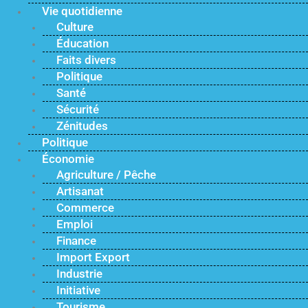
Vie quotidienne
Culture
Éducation
Faits divers
Politique
Santé
Sécurité
Zénitudes
Politique
Économie
Agriculture / Pêche
Artisanat
Commerce
Emploi
Finance
Import Export
Industrie
Initiative
Tourisme