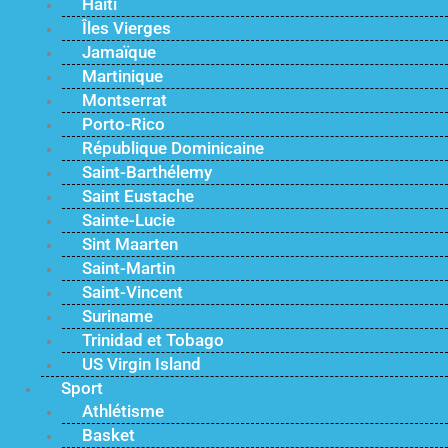
Haïti
Îles Vierges
Jamaïque
Martinique
Montserrat
Porto-Rico
République Dominicaine
Saint-Barthélemy
Saint Eustache
Sainte-Lucie
Sint Maarten
Saint-Martin
Saint-Vincent
Suriname
Trinidad et Tobago
US Virgin Island
Sport
Athlétisme
Basket