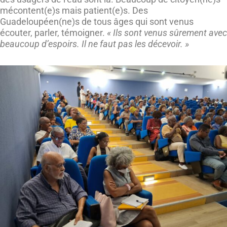
mécontent(e)s mais patient(e)s. Des
Guadeloupéen(ne)s de tous âges qui sont venus
écouter, parler, témoigner.
« Ils sont venus sûrement avec
beaucoup d’espoirs. Il ne faut pas les décevoir. »