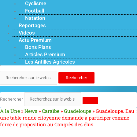
Cyclisme
Football
Natation
Reportages
Vidéos
Actu Premium
Bons Plans
Articles Premium
Les Antilles Agricoles
Rechercher
Rechercher
A la Une
»
News
»
Caraïbe
»
Guadeloupe
»
Guadeloupe. Eau :
une table ronde citoyenne demande à participer comme
force de proposition au Congrès des élus