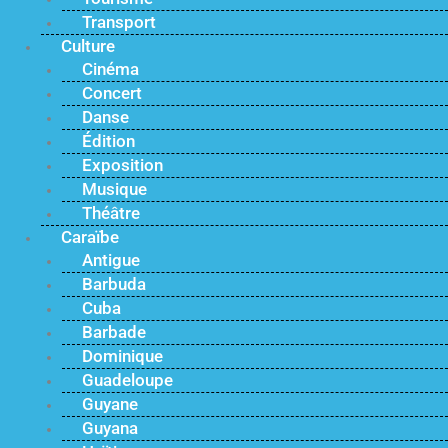
Transport
Culture
Cinéma
Concert
Danse
Édition
Exposition
Musique
Théâtre
Caraïbe
Antigue
Barbuda
Cuba
Barbade
Dominique
Guadeloupe
Guyane
Guyana