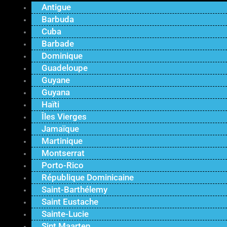
Antigue
Barbuda
Cuba
Barbade
Dominique
Guadeloupe
Guyane
Guyana
Haïti
Îles Vierges
Jamaïque
Martinique
Montserrat
Porto-Rico
République Dominicaine
Saint-Barthélemy
Saint Eustache
Sainte-Lucie
Sint Maarten