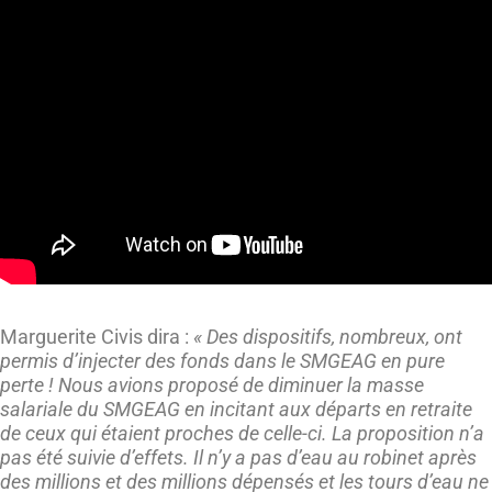
Marguerite Civis dira :
« Des dispositifs, nombreux, ont
permis d’injecter des fonds dans le SMGEAG en pure
perte ! Nous avions proposé de diminuer la masse
salariale du SMGEAG en incitant aux départs en retraite
de ceux qui étaient proches de celle-ci. La proposition n’a
pas été suivie d’effets. Il n’y a pas d’eau au robinet après
des millions et des millions dépensés et les tours d’eau ne