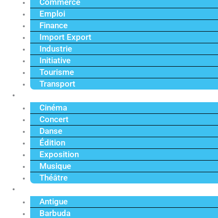
Commerce
Emploi
Finance
Import Export
Industrie
Initiative
Tourisme
Transport
Culture
Cinéma
Concert
Danse
Édition
Exposition
Musique
Théâtre
Caraïbe
Antigue
Barbuda