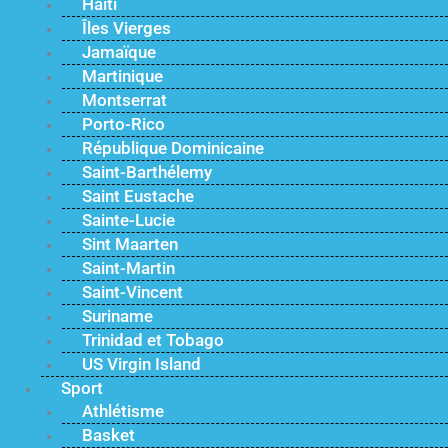
Haïti
Îles Vierges
Jamaïque
Martinique
Montserrat
Porto-Rico
République Dominicaine
Saint-Barthélemy
Saint Eustache
Sainte-Lucie
Sint Maarten
Saint-Martin
Saint-Vincent
Suriname
Trinidad et Tobago
US Virgin Island
Sport
Athlétisme
Basket