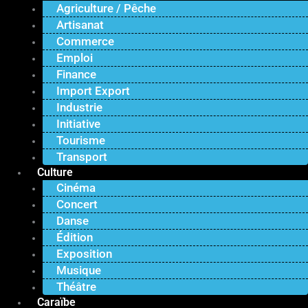
Agriculture / Pêche
Artisanat
Commerce
Emploi
Finance
Import Export
Industrie
Initiative
Tourisme
Transport
Culture
Cinéma
Concert
Danse
Édition
Exposition
Musique
Théâtre
Caraïbe