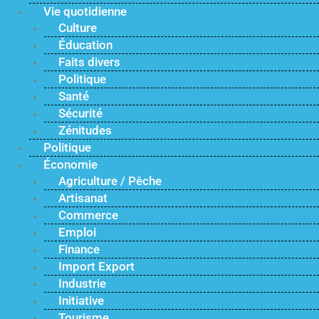
Vie quotidienne
Culture
Éducation
Faits divers
Politique
Santé
Sécurité
Zénitudes
Politique
Économie
Agriculture / Pêche
Artisanat
Commerce
Emploi
Finance
Import Export
Industrie
Initiative
Tourisme